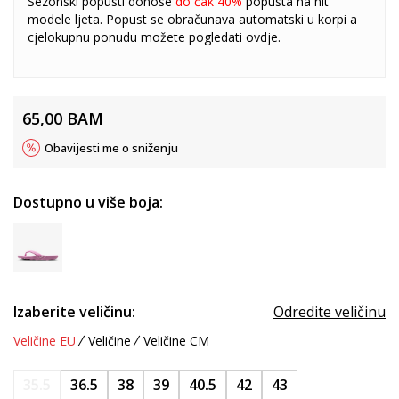
Sezonski popusti donose
do čak 40%
popusta na hit
modele ljeta. Popust se obračunava automatski u korpi a
cjelokupnu ponudu možete pogledati
ovdje
.
65,00
BAM
Obavijesti me o sniženju
Dostupno u više boja:
Izaberite veličinu:
Odredite veličinu
Veličine EU
Veličine
Veličine CM
35.5
36.5
38
39
40.5
42
43