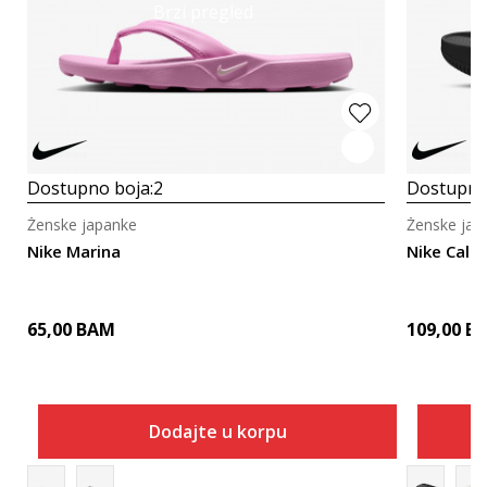
Brzi pregled
Dostupno boja:
2
Dostupno
Ženske japanke
Ženske jap
Nike Marina
Nike Calm
65,00
BAM
109,00
B
Dodajte u korpu