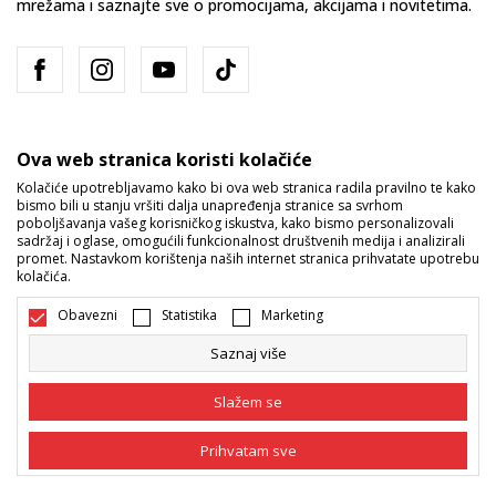
mrežama i saznajte sve o promocijama, akcijama i novitetima.
Ova web stranica koristi kolačiće
Kolačiće upotrebljavamo kako bi ova web stranica radila pravilno te kako
bismo bili u stanju vršiti dalja unapređenja stranice sa svrhom
Bosna i Hercegovina
Promijenite
poboljšavanja vašeg korisničkog iskustva, kako bismo personalizovali
sadržaj i oglase, omogućili funkcionalnost društvenih medija i analizirali
promet. Nastavkom korištenja naših internet stranica prihvatate upotrebu
kolačića.
Obavezni
Statistika
Marketing
Saznaj više
Nastojimo da budemo što precizniji u opisu proizvoda, prikazu slika i
samih cijena, ali ne možemo garantovati da su sve informacije kompletne
Slažem se
i bez grešaka. Svi artikli prikazani na sajtu su dio naše ponude i ne
podrazumijeva da su dostupni u svakom trenutku. Raspoloživost robe
možete provjeriti pozivom na broj 055/490-400.
Prihvatam sve
©2026
www.sportvision.ba
, Izrada
NB SOFT
. Sva prava zadržana.