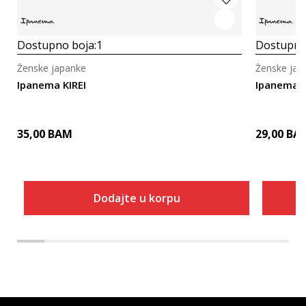
Dostupno boja:
1
Dostupno
Ženske japanke
Ženske jap
Ipanema KIREI
Ipanema 
35,00
BAM
29,00
BA
Dodajte u korpu