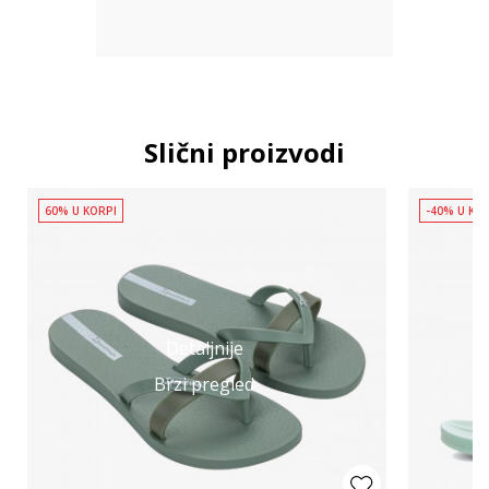
Slični proizvodi
60% U KORPI
-40% U KO
Detaljnije
Brzi pregled