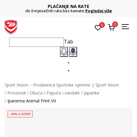
PLAĆANJE NA RATE
do 6 mjesečnih rata bez kamate
Pogledaj više
0
0
Tab
Sport Vision – Prodavnica Sportske opreme | Sport Vision
Proizvodi
Obuća
Papuče i sandale
Japanke
Ipanema Animal Print VII
-40% U KORPI