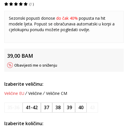
1
Sezonski popusti donose
do čak 40%
popusta na hit
modele ljeta. Popust se obračunava automatski u korpi a
cjelokupnu ponudu možete pogledati
ovdje
.
39,00
BAM
Obavijesti me o sniženju
Izaberite veličinu:
Veličine EU
Veličine
Veličine CM
35-36
41-42
37
38
39
40
43
Izaberite količinu: