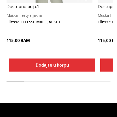
Dostupno boja:
1
Dostupno
Muška lifestyle jakna
Muška lifes
Ellesse ELLESSE MALE JACKET
Ellesse E
115,00
BAM
115,00
B
Dodajte u korpu