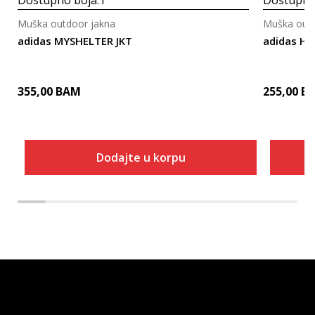
Muška outdoor jakna
Muška outd
adidas MYSHELTER JKT
adidas HE
355,00
BAM
255,00
B
Dodajte u korpu