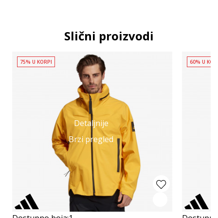
Slični proizvodi
75% U KORPI
60% U KOR
Detaljnije
Brzi pregled
Dostupno boja:
1
Dostupno