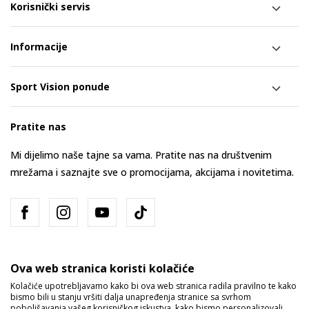
Korisnički servis
Informacije
Sport Vision ponude
Pratite nas
Mi dijelimo naše tajne sa vama. Pratite nas na društvenim
mrežama i saznajte sve o promocijama, akcijama i novitetima.
Ova web stranica koristi kolačiće
Kolačiće upotrebljavamo kako bi ova web stranica radila pravilno te kako
bismo bili u stanju vršiti dalja unapređenja stranice sa svrhom
Bosna i Hercegovina
Promijenite
poboljšavanja vašeg korisničkog iskustva, kako bismo personalizovali