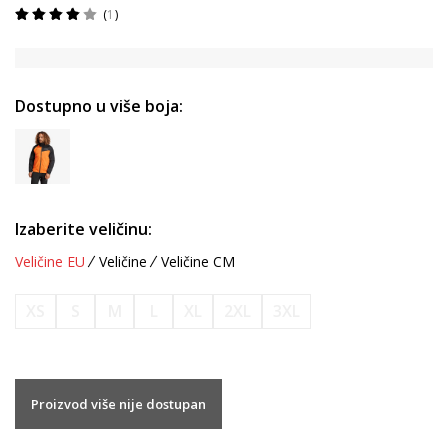
1
Dostupno u više boja:
Izaberite veličinu:
Veličine EU
Veličine
Veličine CM
XS
S
M
L
XL
2XL
3XL
Proizvod više nije dostupan