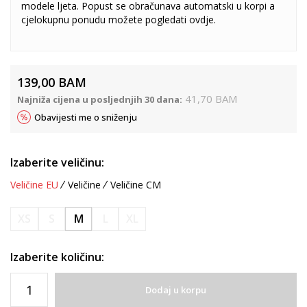
modele ljeta. Popust se obračunava automatski u korpi a
cjelokupnu ponudu možete pogledati
ovdje
.
139,00
BAM
41,70
BAM
Najniža cijena u posljednjih 30 dana:
Obavijesti me o sniženju
Izaberite veličinu:
Veličine EU
Veličine
Veličine CM
XS
S
M
L
XL
Izaberite količinu:
Dodaj u korpu