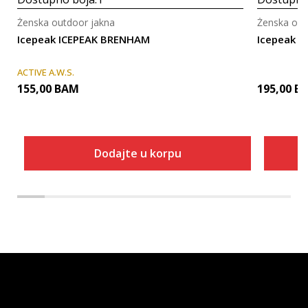
Ženska outdoor jakna
Ženska out
Icepeak ICEPEAK BRENHAM
Icepeak 
ACTIVE A.W.S.
155,00
BAM
195,00
B
Dodajte u korpu