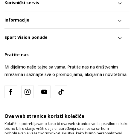
Korisnički servis
Informacije
Sport Vision ponude
Pratite nas
Mi dijelimo naše tajne sa vama. Pratite nas na društvenim
mrežama i saznajte sve o promocijama, akcijama i novitetima.
Ova web stranica koristi kolačiće
Kolačiće upotrebljavamo kako bi ova web stranica radila pravilno te kako
bismo bili u stanju vršiti dalja unapređenja stranice sa svrhom
Bosna i Hercegovina
Promijenite
poboljšavanja vašeg korisničkog iskustva, kako bismo personalizovali