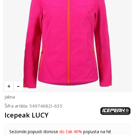
Jakna
Šifra artikla:
54974682I-635
Icepeak LUCY
Sezonski popusti donose
do čak 40%
popusta na hit