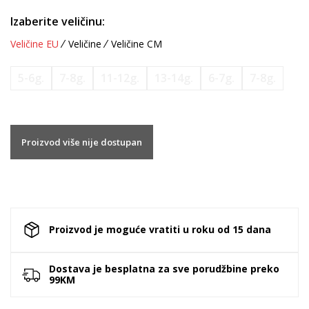
Izaberite veličinu:
Veličine EU
Veličine
Veličine CM
5-6g.
7-8g.
11-12g.
13-14g.
6-7g.
7-8g.
Proizvod više nije dostupan
Proizvod je moguće vratiti u roku od 15 dana
Dostava je besplatna za sve porudžbine preko
99KM