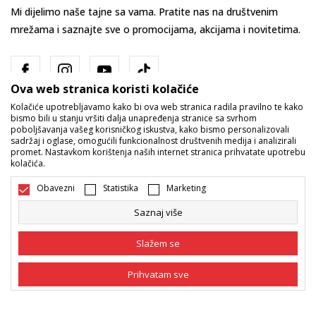
Mi dijelimo naše tajne sa vama. Pratite nas na društvenim
mrežama i saznajte sve o promocijama, akcijama i novitetima.
Ova web stranica koristi kolačiće
Kolačiće upotrebljavamo kako bi ova web stranica radila pravilno te kako
bismo bili u stanju vršiti dalja unapređenja stranice sa svrhom
poboljšavanja vašeg korisničkog iskustva, kako bismo personalizovali
sadržaj i oglase, omogućili funkcionalnost društvenih medija i analizirali
promet. Nastavkom korištenja naših internet stranica prihvatate upotrebu
Bosna i Hercegovina
Promijenite
kolačića.
Obavezni
Statistika
Marketing
Saznaj više
Slažem se
Nastojimo da budemo što precizniji u opisu proizvoda, prikazu slika i
Prihvatam sve
samih cijena, ali ne možemo garantovati da su sve informacije kompletne
i bez grešaka. Svi artikli prikazani na sajtu su dio naše ponude i ne
podrazumijeva da su dostupni u svakom trenutku. Raspoloživost robe
Obavezni
Obavezni kolačići čine stranicu upotrebljivom
možete provjeriti pozivom na broj 055/490-400.