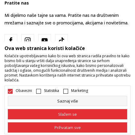
Pratite nas
Mi dijelimo naše tajne sa vama. Pratite nas na društvenim
mrežama i saznajte sve o promocijama, akcijama i novitetima.
Ova web stranica koristi kolačiće
Kolačiće upotrebljavamo kako bi ova web stranica radila pravilno te kako
bismo bili u stanju vršiti dalja unapređenja stranice sa svrhom
poboljšavanja vašeg korisničkog iskustva, kako bismo personalizovali
sadržaj i oglase, omogućili funkcionalnost društvenih medija i analizirali
promet. Nastavkom korištenja naših internet stranica prihvatate upotrebu
Bosna i Hercegovina
Promijenite
kolačića.
Obavezni
Statistika
Marketing
Saznaj više
Slažem se
Nastojimo da budemo što precizniji u opisu proizvoda, prikazu slika i
Prihvatam sve
samih cijena, ali ne možemo garantovati da su sve informacije kompletne
i bez grešaka. Svi artikli prikazani na sajtu su dio naše ponude i ne