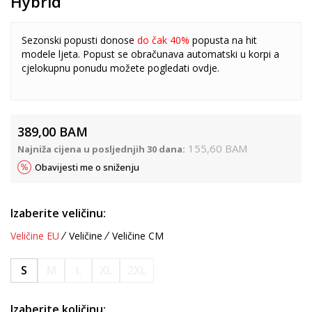
Hybrid
Sezonski popusti donose
do čak 40%
popusta na hit
modele ljeta. Popust se obračunava automatski u korpi a
cjelokupnu ponudu možete pogledati
ovdje
.
389,00
BAM
155,60
BAM
Najniža cijena u posljednjih 30 dana:
Obavijesti me o sniženju
Izaberite veličinu:
Veličine EU
Veličine
Veličine CM
S
M
L
XL
2XL
Izaberite količinu: