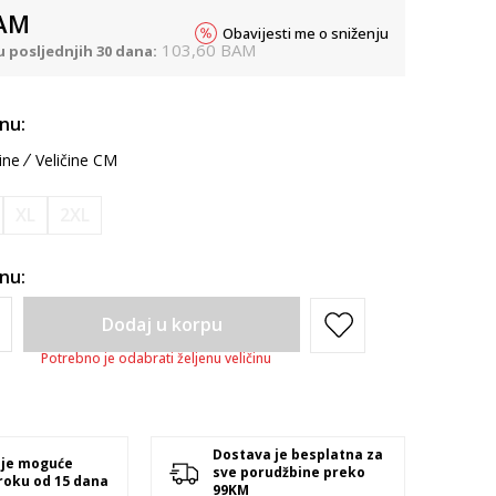
AM
Obavijesti me o sniženju
103,60
BAM
u posljednjih 30 dana:
inu:
ine
Veličine CM
XL
2XL
inu:
Dodaj u korpu
Potrebno je odabrati željenu veličinu
Dostava je besplatna za
 je moguće
sve porudžbine preko
 roku od 15 dana
99KM