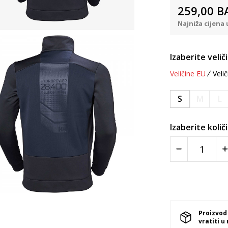
259,00
B
Najniža cijena 
Izaberite velič
Veličine EU
Velič
S
M
L
Izaberite količ
Proizvod
vratiti u