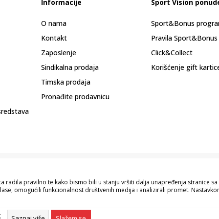
Informacije
Sport Vision ponud
O nama
Sport&Bonus progr
Kontakt
Pravila Sport&Bonus
Zaposlenje
Click&Collect
Sindikalna prodaja
Korišćenje gift kartic
Timska prodaja
Pronađite prodavnicu
sredstava
 radila pravilno te kako bismo bili u stanju vršiti dalja unapređenja stranice 
lase, omogućili funkcionalnost društvenih medija i analizirali promet. Nastavkom
pisu proizvoda, prikazu slika i samih cijena, ali ne možemo garantovati da su s
naše ponude i ne podrazumijeva da su dostupni u svakom trenutku. Raspoloživost
g
055/490-400.
Saznaj više
Slažem se