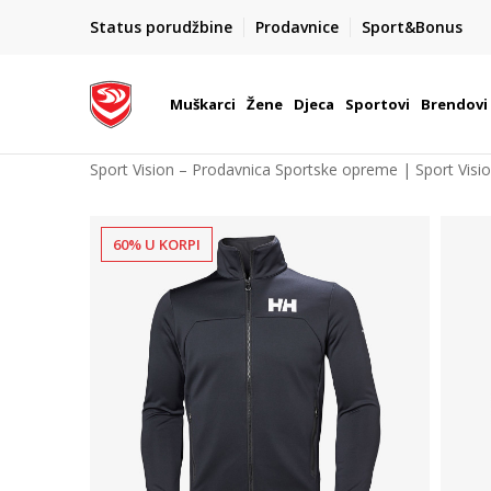
POZOVITE NAS NA : 055/490-400
Status porudžbine
Prodavnice
Sport&Bonus
daj više
Pon-Pet od 9h - 16h
Muškarci
Žene
Djeca
Sportovi
Brendovi
Sport Vision – Prodavnica Sportske opreme | Sport Visi
60% U KORPI