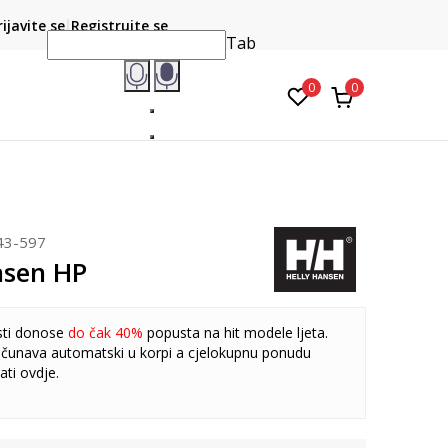
CLICK & COLLECT
atite karticom online i preuzmite u prodavnici po vašem
rijavite se
Registrujte se
do 6 mje
izboru
Tab
0
0
43-597
nsen HP
sti donose
do čak 40%
popusta na hit modele ljeta.
čunava automatski u korpi a cjelokupnu ponudu
ati
ovdje
.