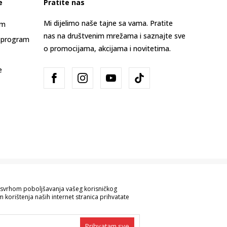
e
Pratite nas
Mi dijelimo naše tajne sa vama. Pratite
am
nas na društvenim mrežama i saznajte sve
 program
o promocijama, akcijama i novitetima.
e
Bosna i Hercegovina
Promijenite
sa svrhom poboljšavanja vašeg korisničkog
 korištenja naših internet stranica prihvatate
ve informacije kompletne i bez grešaka.
 robe možete provjeriti pozivom na broj
Prihvatam sve