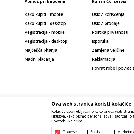
Pomoć pri kupovini
Korisnički servis
Kako kupiti - mobile
Uslovi korišćenja
Kako kupiti - desktop
Uslovi prodaje
Registracija - mobile
Politika privatnosti
Registracija - desktop
Isporuka
Najčešća pitanja
Zamjena veličine
Načini plaćanja
Reklamacija
Povrat robe i povrat 
Ova web stranica koristi kolačiće
Kolačiće upotrebljavamo kako bi ova web stranica
iskustva, kako bismo personalizovali sadržaj i og
upotrebu kolačića.
Nastojimo da budemo što precizniji u o
Svi artikli prikazani na sajtu su dio 
Obavezni
Statistika
Marketin