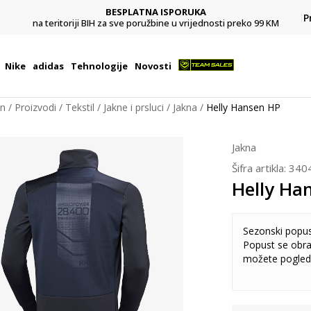
BESPLATNA ISPORUKA
Pl
P
na teritoriji BIH za sve poružbine u vrijednosti preko 99 KM
Nike
adidas
Tehnologije
Novosti
on
Proizvodi
Tekstil
Jakne i prsluci
Jakna
Helly Hansen HP
Jakna
Šifra artikla:
340
Helly Ha
Sezonski popu
Popust se obra
možete pogled