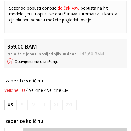
Sezonski popusti donose
do čak 40%
popusta na hit
modele ljeta. Popust se obračunava automatski u korpi a
cjelokupnu ponudu možete pogledati
ovdje
.
359,00
BAM
143,60
BAM
Najniža cijena u posljednjih 30 dana:
Obavijesti me o sniženju
Izaberite veličinu:
Veličine EU
Veličine
Veličine CM
XS
S
M
L
XL
2XL
Izaberite količinu: