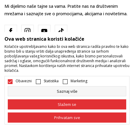
Mi dijelimo naše tajne sa vama. Pratite nas na društvenim
mrežama i saznajte sve o promocijama, akcijama i novitetima.
Ova web stranica koristi kolačiće
Kolačiće upotrebljavamo kako bi ova web stranica radila pravilno te kako
bismo bili u stanju vršiti dalja unapređenja stranice sa svrhom
poboljšavanja vašeg korisničkog iskustva, kako bismo personalizovali
sadržaj i oglase, omogućili funkcionalnost društvenih medija i analizirali
promet. Nastavkom korištenja naših internet stranica prihvatate upotrebu
Bosna i Hercegovina
Promijenite
kolačića.
Obavezni
Statistika
Marketing
Saznaj više
Slažem se
Nastojimo da budemo što precizniji u opisu proizvoda, prikazu slika i
Prihvatam sve
samih cijena, ali ne možemo garantovati da su sve informacije kompletne
i bez grešaka. Svi artikli prikazani na sajtu su dio naše ponude i ne
podrazumijeva da su dostupni u svakom trenutku. Raspoloživost robe
Obavezni
Obavezni kolačići čine stranicu upotrebljivom
možete provjeriti pozivom na broj 055/490-400.