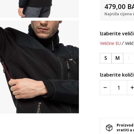
479,00
B
Najniža cijena 
Izaberite velič
Veličine EU
Velič
S
M
L
Izaberite količ
Proizvod
vratiti u