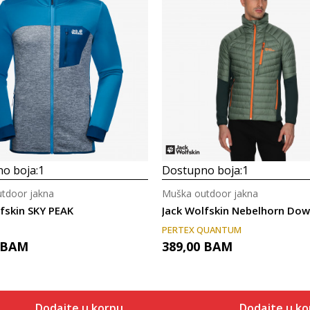
o boja:
1
Dostupno boja:
1
tdoor jakna
Muška outdoor jakna
fskin SKY PEAK
Jack Wolfskin Nebelhorn Dow
PERTEX QUANTUM
BAM
389,00
BAM
Dodajte u korpu
Dodajte u ko