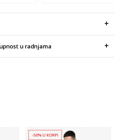
tupnost u radnjama
-50% U KORPI
-50% U 
Dostupno