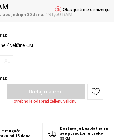
AM
Obavijesti me o sniženju
191,60
BAM
u posljednjih 30 dana:
inu:
ine
Veličine CM
XL
inu:
Dodaj u korpu
Potrebno je odabrati željenu veličinu
Dostava je besplatna za
 je moguće
sve porudžbine preko
 roku od 15 dana
99KM