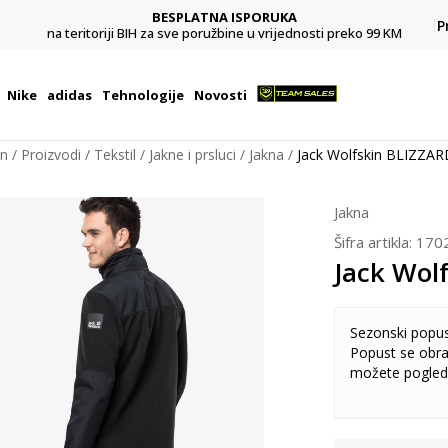
BESPLATNA ISPORUKA
Pl
P
na teritoriji BIH za sve poružbine u vrijednosti preko 99 KM
Nike
adidas
Tehnologije
Novosti
on
Proizvodi
Tekstil
Jakne i prsluci
Jakna
Jack Wolfskin BLIZZAR
Jakna
Šifra artikla:
170
Jack Wol
Sezonski popu
Popust se obra
možete pogled