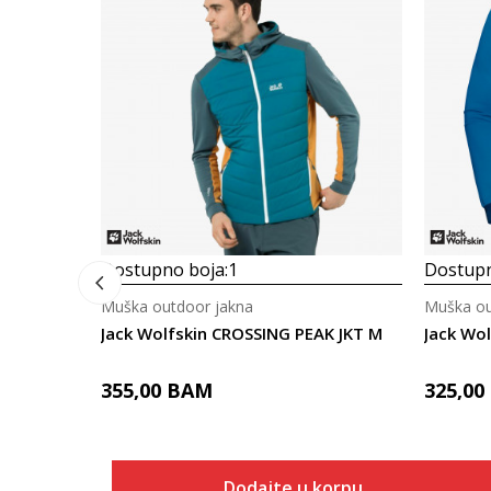
Dostupno boja:
1
Dostupn
Muška outdoor jakna
Muška ou
Jack Wolfskin CROSSING PEAK JKT M
Jack Wol
355,00
BAM
325,00
Dodajte u korpu