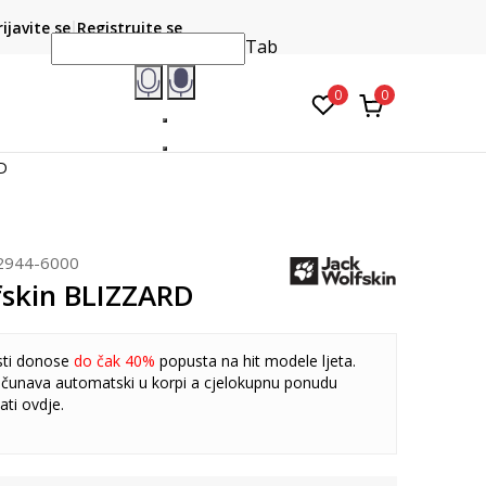
CLICK & COLLECT
atite karticom online i preuzmite u prodavnici po vašem
rijavite se
Registrujte se
do 6 mje
izboru
Tab
0
0
D
2944-6000
fskin BLIZZARD
sti donose
do čak 40%
popusta na hit modele ljeta.
čunava automatski u korpi a cjelokupnu ponudu
ati
ovdje
.