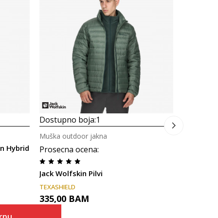
Muška out
Prosecna
Jack Wolf
589,00
Dostupno boja:
1
Muška outdoor jakna
n Hybrid
Prosecna ocena
:
Jack Wolfskin Pilvi
TEXASHIELD
335,00
BAM
rpu