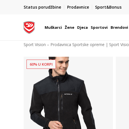
POZOVITE NAS NA : 055/490-400
Status porudžbine
Prodavnice
Sport&Bonus
daj više
Pon-Pet od 9h - 16h
Muškarci
Žene
Djeca
Sportovi
Brendovi
Sport Vision – Prodavnica Sportske opreme | Sport Visi
60% U KORPI