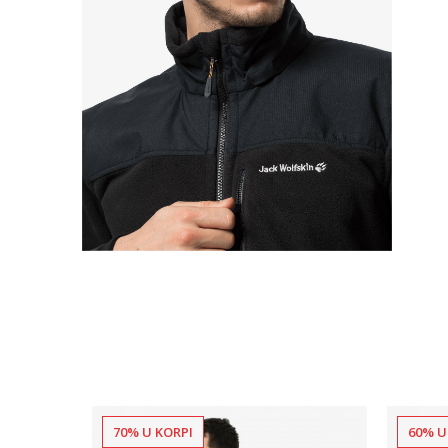
70% U KORPI
60% U