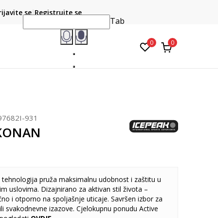
CLICK & COLLECT
atite karticom online i preuzmite u prodavnici po vašem
rijavite se
Registrujte se
do 6 mje
izboru
Tab
0
0
97682I-931
 KONAN
tehnologija pruža maksimalnu udobnost i zaštitu u
 uslovima. Dizajnirano za aktivan stil života –
no i otporno na spoljašnje uticaje. Savršen izbor za
 ili svakodnevne izazove. Cjelokupnu ponudu Active