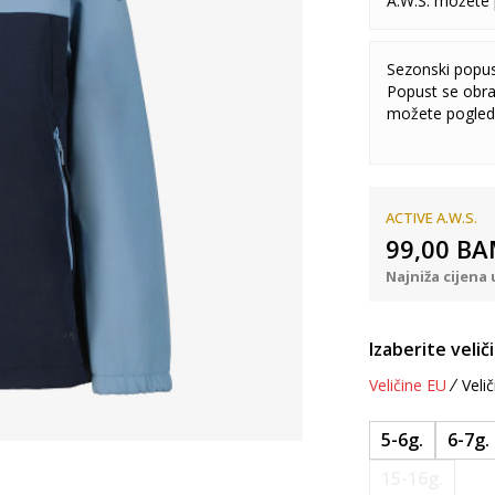
A.W.S. možete 
Sezonski popu
Popust se obra
možete pogled
ACTIVE A.W.S.
99,00
BA
Najniža cijena 
Izaberite velič
Veličine EU
Velič
5-6g.
6-7g.
15-16g.