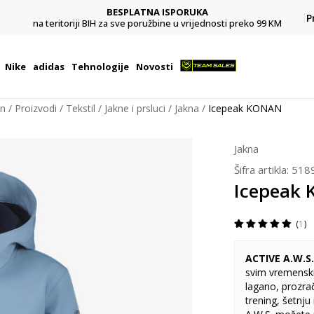
BESPLATNA ISPORUKA
Pl
P
na teritoriji BIH za sve poružbine u vrijednosti preko 99 KM
Nike
adidas
Tehnologije
Novosti
on
Proizvodi
Tekstil
Jakne i prsluci
Jakna
Icepeak KONAN
Jakna
Šifra artikla:
518
Icepeak
1
ACTIVE A.W.S.
svim vremenskim
lagano, prozrač
trening, šetnju