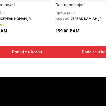
o boja:
1
Dostupno boja:
1
akna
Dječija jakna
 ICEPEAK KONAN JR
Icepeak ICEPEAK KAMIAH JR
W.S.
BAM
159,00
BAM
Dodajte u korpu
Dodajte u ko