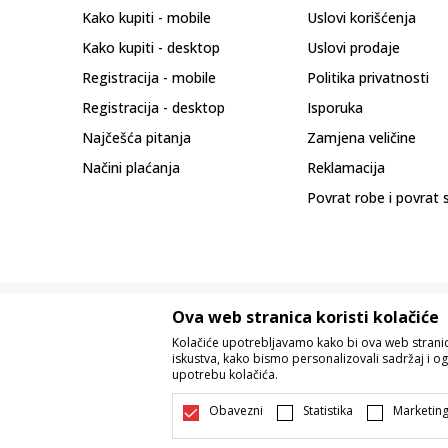
Kako kupiti - mobile
Uslovi korišćenja
Kako kupiti - desktop
Uslovi prodaje
Registracija - mobile
Politika privatnosti
Registracija - desktop
Isporuka
Najčešća pitanja
Zamjena veličine
Načini plaćanja
Reklamacija
Povrat robe i povrat 
Ova web stranica koristi kolačiće
Kolačiće upotrebljavamo kako bi ova web stranica
iskustva, kako bismo personalizovali sadržaj i og
upotrebu kolačića.
Nastojimo da budemo što precizniji u o
Svi artikli prikazani na sajtu su dio 
Obavezni
Statistika
Marketin