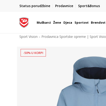
POZOVITE NAS NA : 055/490-400
Status porudžbine
Prodavnice
Sport&Bonus
daj više
Pon-Pet od 9h - 16h
Muškarci
Žene
Djeca
Sportovi
Brendovi
Sport Vision – Prodavnica Sportske opreme | Sport Visi
-50% U KORPI