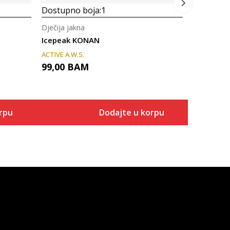
Dostupno boja:
1
Dječija jakna
Icepeak KONAN
ACTIVE A.W.S.
99,00
BAM
rpu
Dodajte u korpu