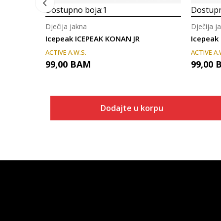
Dostupno boja:
1
Dostupn
Dječija jakna
Dječija j
Icepeak ICEPEAK KONAN JR
Icepeak
ACTIVE A.W.S.
ACTIVE A.
99,00
BAM
99,00
Dodajte u korpu