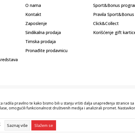
O nama
Sport&Bonus progr
Kontakt
Pravila Sport&Bonus
Zaposlenje
Click&Collect
Sindikalna prodaja
Korišćenje gift kartic
Timska prodaja
Pronađite prodavnicu
sredstava
 radila pravilno te kako bismo bili u stanju vršiti dalja unapređenja stranice 
lase, omogućili funkcionalnost društvenih medija i analizirali promet. Nastavkom
pisu proizvoda, prikazu slika i samih cijena, ali ne možemo garantovati da su s
naše ponude i ne podrazumijeva da su dostupni u svakom trenutku. Raspoloživost
g
055/490-400.
Saznaj više
Slažem se
©2026
www.sportvision.ba
, Izrada
NB SOFT
. Sva prava zadržana.