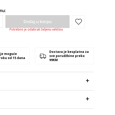
inu:
Dodaj u korpu
Potrebno je odabrati željenu veličinu
Dostava je besplatna za
 je moguće
sve porudžbine preko
 roku od 15 dana
99KM