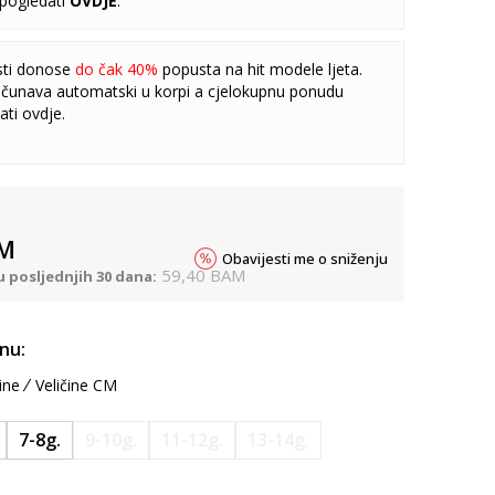
pogledati
OVDJE
.
sti donose
do čak 40%
popusta na hit modele ljeta.
čunava automatski u korpi a cjelokupnu ponudu
ati
ovdje
.
M
Obavijesti me o sniženju
59,40
BAM
u posljednjih 30 dana:
inu:
ine
Veličine CM
7-8g.
9-10g.
11-12g.
13-14g.