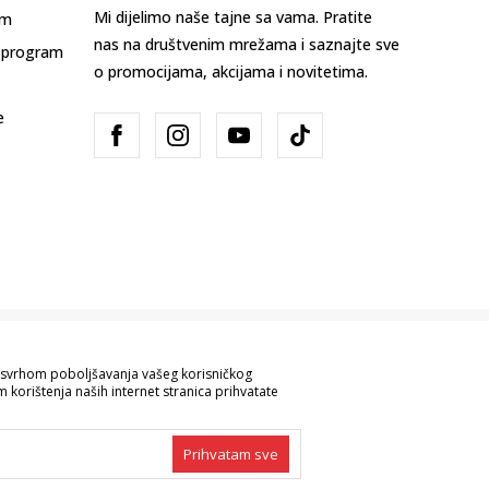
Mi dijelimo naše tajne sa vama. Pratite
am
nas na društvenim mrežama i saznajte sve
 program
o promocijama, akcijama i novitetima.
e
Bosna i Hercegovina
Promijenite
sa svrhom poboljšavanja vašeg korisničkog
 korištenja naših internet stranica prihvatate
ve informacije kompletne i bez grešaka.
 robe možete provjeriti pozivom na broj
Prihvatam sve