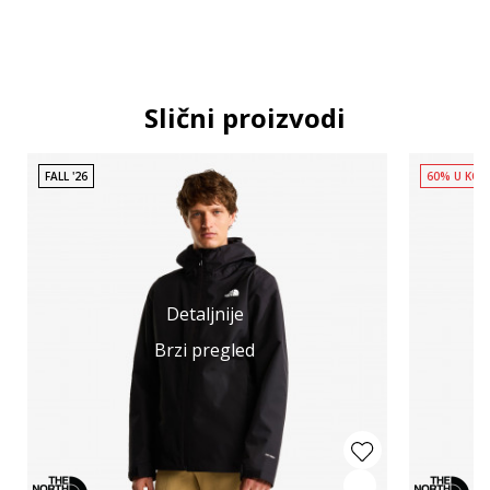
Slični proizvodi
FALL '26
60% U KOR
Detaljnije
Brzi pregled