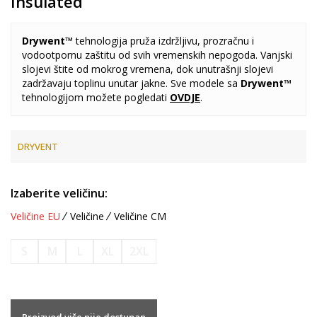
Insulated
Drywent™
tehnologija pruža izdržljivu, prozračnu i
vodootpornu zaštitu od svih vremenskih nepogoda. Vanjski
slojevi štite od mokrog vremena, dok unutrašnji slojevi
zadržavaju toplinu unutar jakne. Sve modele sa
Drywent™
tehnologijom možete pogledati
OVDJE
.
DRYVENT
Izaberite veličinu:
Veličine EU
Veličine
Veličine CM
S
M
L
XL
2XL
Proizvod više nije dostupan