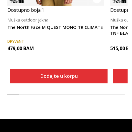
Dostupno boja:
1
Dostupno
Muška outdoor jakna
Muška outd
The North Face M QUEST MONO TRICLIMATE
The Nort
TNF BLAC
DRYVENT
479,00
BAM
515,00
B
Dodajte u korpu