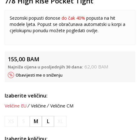
7/8 High Rise Pocket Tight
Sezonski popusti donose
do čak 40%
popusta na hit
modele ljeta. Popust se obračunava automatski u korpi a
cjelokupnu ponudu možete pogledati
ovdje
.
155,00
BAM
62,00
BAM
Najniža cijena u posljednjih 30 dana:
Obavijesti me o sniženju
Izaberite veličinu:
Veličine EU
Veličine
Veličine CM
XS
S
M
L
XL
Izaberite količinu: