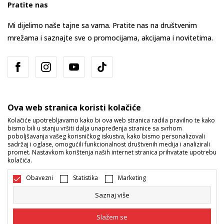
Pratite nas
Mi dijelimo naše tajne sa vama. Pratite nas na društvenim
mrežama i saznajte sve o promocijama, akcijama i novitetima.
Ova web stranica koristi kolačiće
Kolačiće upotrebljavamo kako bi ova web stranica radila pravilno te kako
bismo bili u stanju vršiti dalja unapređenja stranice sa svrhom
Bosna i Hercegovina
Promijenite
poboljšavanja vašeg korisničkog iskustva, kako bismo personalizovali
sadržaj i oglase, omogućili funkcionalnost društvenih medija i analizirali
promet. Nastavkom korištenja naših internet stranica prihvatate upotrebu
kolačića.
Obavezni
Statistika
Marketing
Saznaj više
Nastojimo da budemo što precizniji u opisu proizvoda, prikazu slika i
samih cijena, ali ne možemo garantovati da su sve informacije kompletne
Slažem se
i bez grešaka. Svi artikli prikazani na sajtu su dio naše ponude i ne