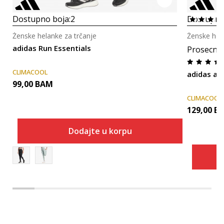
Dostupno boja:
2
Dostupno
Ženske helanke za trčanje
Ženske hela
adidas Run Essentials
Prosecna
CLIMACOOL
adidas ad
99,00
BAM
CLIMACOOL
129,00
B
Dodajte u korpu