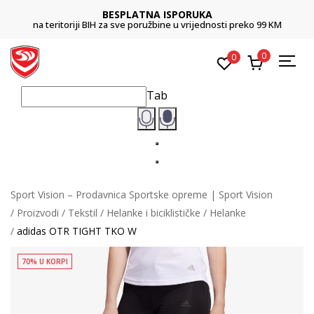
BESPLATNA ISPORUKA
na teritoriji BIH za sve poružbine u vrijednosti preko 99 KM
0
0
Tab
Sport Vision – Prodavnica Sportske opreme | Sport Vision
Proizvodi
Tekstil
Helanke i biciklističke
Helanke
adidas OTR TIGHT TKO W
70% U KORPI