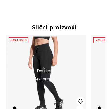
Slični proizvodi
-30% U KORPI
-40% U KO
Detaljnije
Brzi pregled