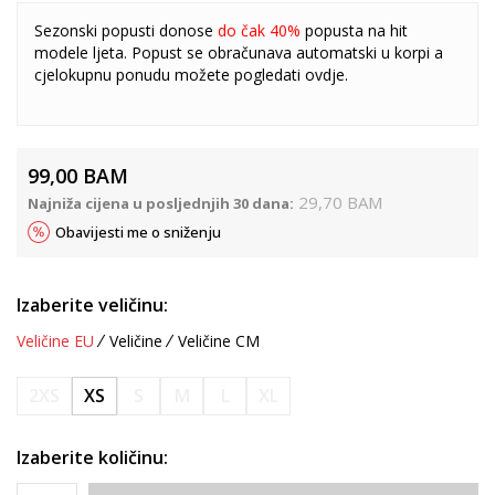
Sezonski popusti donose
do čak 40%
popusta na hit
modele ljeta. Popust se obračunava automatski u korpi a
cjelokupnu ponudu možete pogledati
ovdje
.
99,00
BAM
29,70
BAM
Najniža cijena u posljednjih 30 dana:
Obavijesti me o sniženju
Izaberite veličinu:
Veličine EU
Veličine
Veličine CM
2XS
XS
S
M
L
XL
Izaberite količinu: