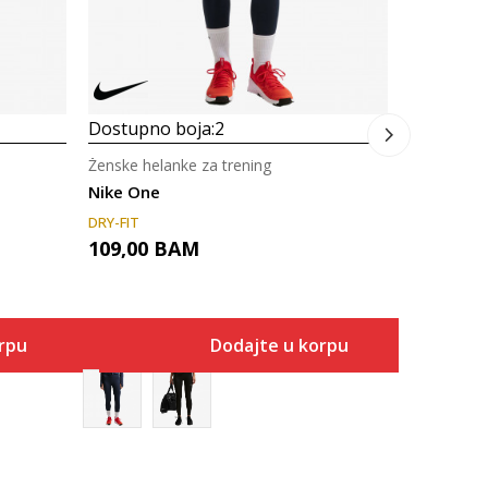
155,00
Dostupno boja:
2
Ženske helanke za trening
Nike One
DRY-FIT
109,00
BAM
rpu
Dodajte u korpu