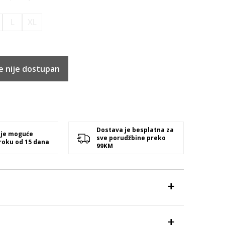
L
XL
e nije dostupan
Dostava je besplatna za
 je moguće
sve porudžbine preko
 roku od 15 dana
99KM