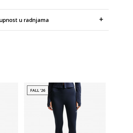
tupnost u radnjama
FALL '26
Dostupno
Ženske hel
Prosecna