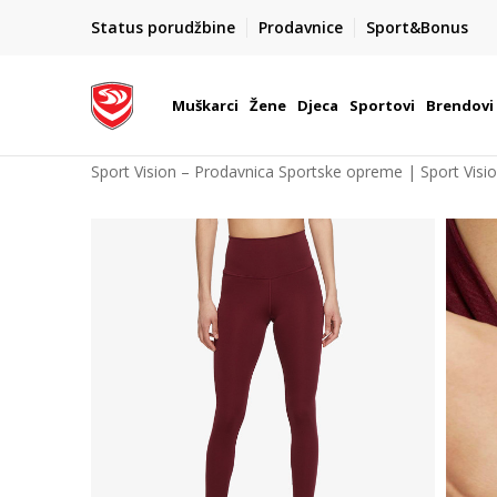
POZOVITE NAS NA : 055/490-400
Status porudžbine
Prodavnice
Sport&Bonus
daj više
Pon-Pet od 9h - 16h
Muškarci
Žene
Djeca
Sportovi
Brendovi
Sport Vision – Prodavnica Sportske opreme | Sport Visi