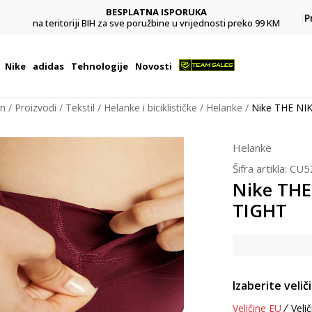
BESPLATNA ISPORUKA
Pl
P
na teritoriji BIH za sve poružbine u vrijednosti preko 99 KM
Nike
adidas
Tehnologije
Novosti
on
Proizvodi
Tekstil
Helanke i biciklističke
Helanke
Nike THE NI
Helanke
Šifra artikla:
CU5
Nike THE
TIGHT
Izaberite velič
Veličine EU
Velič