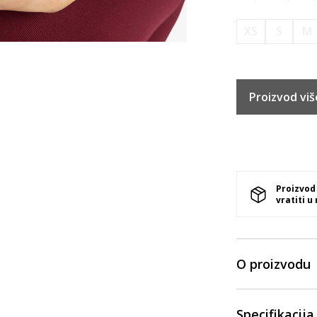
XS
S
M
Proizvod viš
Proizvod
vratiti u
O proizvodu
Specifikacija