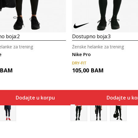
o boja:
2
Dostupno boja:
3
lanke za trening
Ženske helanke za trening
e
Nike Pro
DRY-FIT
BAM
105,00
BAM
Dodajte u korpu
Dodajte u ko