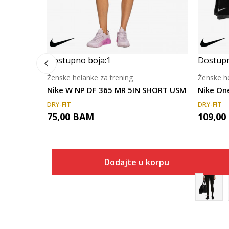
Dostupno boja:
1
Dostupn
Ženske helanke za trening
Ženske he
Nike W NP DF 365 MR 5IN SHORT USM
Nike On
DRY-FIT
DRY-FIT
75,00
BAM
109,00
Dodajte u korpu