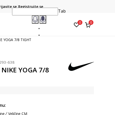
CLICK & COLLECT
atite karticom online i preuzmite u prodavnici po vašem
rijavite se
Registrujte se
do 6 mje
izboru
Tab
0
0
KE YOGA 7/8 TIGHT
293-638
 NIKE YOGA 7/8
inu:
ine
Veličine CM