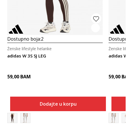
Dostupno boja:
2
Dostupno
Ženske lifestyle helanke
Ženske life
adidas W 3S SJ LEG
adidas W 
59,00
BAM
59,00
BA
Dodajte u korpu