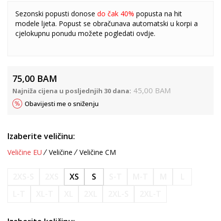
Sezonski popusti donose
do čak 40%
popusta na hit
modele ljeta. Popust se obračunava automatski u korpi a
cjelokupnu ponudu možete pogledati
ovdje
.
75,00
BAM
45,00
BAM
Najniža cijena u posljednjih 30 dana:
Obavijesti me o sniženju
Izaberite veličinu:
Veličine EU
Veličine
Veličine CM
2XS-S
2XS
XS
S
S-T
M-T
M
L
L-T
XL-T
XL
2XL
2XL-S
2XL-T