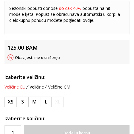
Sezonski popusti donose
do čak 40%
popusta na hit
modele ljeta. Popust se obračunava automatski u korpi a
cjelokupnu ponudu možete pogledati
ovdje
.
125,00
BAM
Obavijesti me o sniženju
Izaberite veličinu:
Veličine EU
Veličine
Veličine CM
XS
S
M
L
XL
Izaberite količinu:
Dodaj u korpu