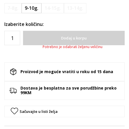
7-8g.
9-10g.
14-15g.
13-14g.
Izaberite količinu:
Dodaj u korpu
Potrebno je odabrati željenu veličinu
Proizvod je moguće vratiti u roku od 15 dana
Dostava je besplatna za sve porudžbine preko
99KM
Sačuvajte u listi želja