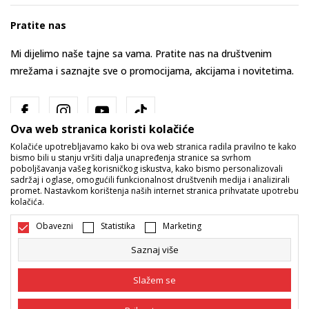
Pratite nas
Mi dijelimo naše tajne sa vama. Pratite nas na društvenim
mrežama i saznajte sve o promocijama, akcijama i novitetima.
Ova web stranica koristi kolačiće
Kolačiće upotrebljavamo kako bi ova web stranica radila pravilno te kako
bismo bili u stanju vršiti dalja unapređenja stranice sa svrhom
poboljšavanja vašeg korisničkog iskustva, kako bismo personalizovali
sadržaj i oglase, omogućili funkcionalnost društvenih medija i analizirali
promet. Nastavkom korištenja naših internet stranica prihvatate upotrebu
Bosna i Hercegovina
Promijenite
kolačića.
Obavezni
Statistika
Marketing
Saznaj više
Slažem se
Nastojimo da budemo što precizniji u opisu proizvoda, prikazu slika i