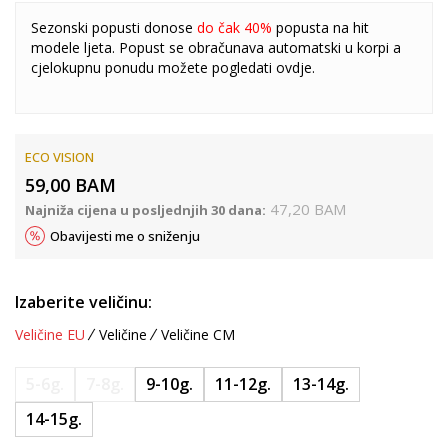
Sezonski popusti donose
do čak 40%
popusta na hit
modele ljeta. Popust se obračunava automatski u korpi a
cjelokupnu ponudu možete pogledati
ovdje
.
ECO VISION
59,00
BAM
47,20
BAM
Najniža cijena u posljednjih 30 dana:
Obavijesti me o sniženju
Izaberite veličinu:
Veličine EU
Veličine
Veličine CM
5-6g.
7-8g.
9-10g.
11-12g.
13-14g.
14-15g.