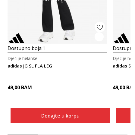
Dostupno boja:
1
Dostupno
Dječije helanke
Dječije hel
adidas JG SL FLA LEG
adidas Se
49,00
BAM
49,00
BA
Dodajte u korpu