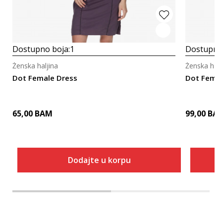
Dostupno boja:
1
Dostupno
Ženska haljina
Ženska halj
Dot Female Dress
Dot Femal
65,00
BAM
99,00
BA
Dodajte u korpu