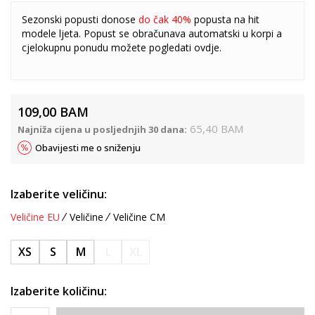
Sezonski popusti donose
do čak 40%
popusta na hit
modele ljeta. Popust se obračunava automatski u korpi a
cjelokupnu ponudu možete pogledati
ovdje
.
109,00
BAM
65,40
BAM
Najniža cijena u posljednjih 30 dana:
Obavijesti me o sniženju
Izaberite veličinu:
Veličine EU
Veličine
Veličine CM
XS
S
M
L
XL
Izaberite količinu: