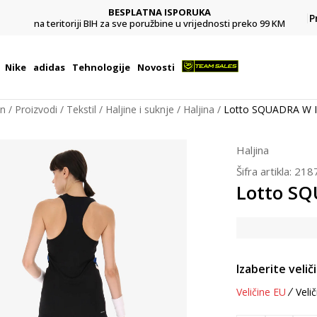
BESPLATNA ISPORUKA
Pl
P
na teritoriji BIH za sve poružbine u vrijednosti preko 99 KM
Nike
adidas
Tehnologije
Novosti
on
Proizvodi
Tekstil
Haljine i suknje
Haljina
Lotto SQUADRA W I
Haljina
Šifra artikla:
218
Lotto SQ
Izaberite velič
Veličine EU
Velič