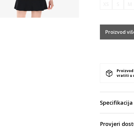
XS
S
M
Proizvod viš
Proizvod
vratiti u
Specifikacija
Provjeri dos