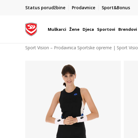
POZOVITE NAS NA : 055/490-400
Status porudžbine
Prodavnice
Sport&Bonus
daj više
Pon-Pet od 9h - 16h
Muškarci
Žene
Djeca
Sportovi
Brendovi
Sport Vision – Prodavnica Sportske opreme | Sport Visi