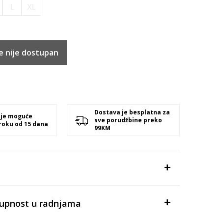
L
XL
e nije dostupan
Dostava je besplatna za
 je moguće
sve porudžbine preko
 roku od 15 dana
99KM
tupnost u radnjama