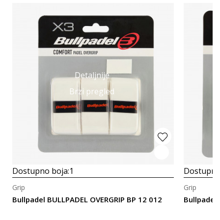
Detaljnije
Brzi pregled
Dostupno boja:
1
Dostupno
Grip
Grip
Bullpadel BULLPADEL OVERGRIP BP 12 012
Bullpadel