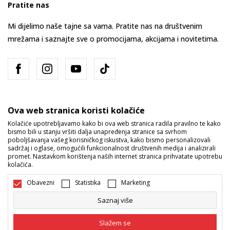
Pratite nas
Mi dijelimo naše tajne sa vama. Pratite nas na društvenim
mrežama i saznajte sve o promocijama, akcijama i novitetima.
Ova web stranica koristi kolačiće
Kolačiće upotrebljavamo kako bi ova web stranica radila pravilno te kako
bismo bili u stanju vršiti dalja unapređenja stranice sa svrhom
Bosna i Hercegovina
Promijenite
poboljšavanja vašeg korisničkog iskustva, kako bismo personalizovali
sadržaj i oglase, omogućili funkcionalnost društvenih medija i analizirali
promet. Nastavkom korištenja naših internet stranica prihvatate upotrebu
kolačića.
Obavezni
Statistika
Marketing
Saznaj više
Nastojimo da budemo što precizniji u opisu proizvoda, prikazu slika i
samih cijena, ali ne možemo garantovati da su sve informacije kompletne
Slažem se
i bez grešaka. Svi artikli prikazani na sajtu su dio naše ponude i ne