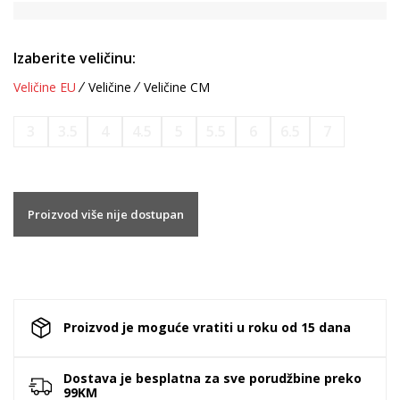
Izaberite veličinu:
Veličine EU
Veličine
Veličine CM
3
3.5
4
4.5
5
5.5
6
6.5
7
Proizvod više nije dostupan
Proizvod je moguće vratiti u roku od 15 dana
Dostava je besplatna za sve porudžbine preko
99KM