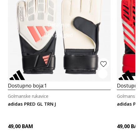
Detaljnije
Brzi pregled
Dostupno boja:
1
Dostupno
Golmanske rukavice
Golmanske 
adidas PRED GL TRN J
adidas Pr
49,00
BAM
49,00
BA