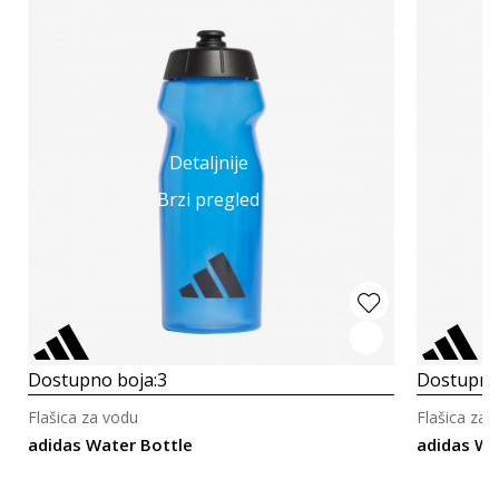
Detaljnije
Brzi pregled
Dostupno boja:
3
Dostupno
Flašica za vodu
Flašica za 
adidas Water Bottle
adidas Wa