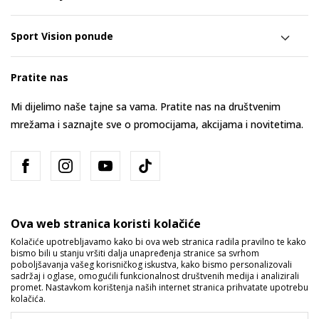
Sport Vision ponude
Pratite nas
Mi dijelimo naše tajne sa vama. Pratite nas na društvenim
mrežama i saznajte sve o promocijama, akcijama i novitetima.
Ova web stranica koristi kolačiće
Kolačiće upotrebljavamo kako bi ova web stranica radila pravilno te kako
bismo bili u stanju vršiti dalja unapređenja stranice sa svrhom
Bosna i Hercegovina
Promijenite
poboljšavanja vašeg korisničkog iskustva, kako bismo personalizovali
sadržaj i oglase, omogućili funkcionalnost društvenih medija i analizirali
promet. Nastavkom korištenja naših internet stranica prihvatate upotrebu
kolačića.