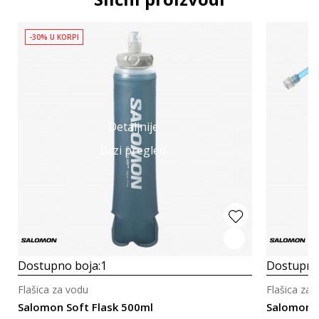
-30% U KORPI
Detaljnije
Brzi pregled
Dostupno boja:
1
Dostupno
Flašica za vodu
Flašica za 
Salomon Soft Flask 500ml
Salomon S