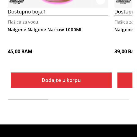
Dostupno boja:
1
Dostupno
Flašica za vodu
Flašica za 
Nalgene Nalgene Narrow 1000Ml
Nalgene 
45,00
BAM
39,00
BA
Dodajte u korpu