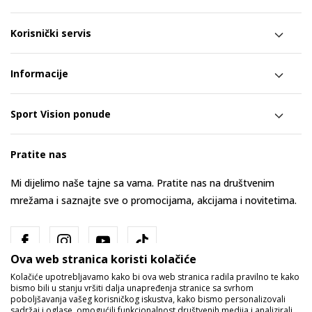
Korisnički servis
Informacije
Sport Vision ponude
Pratite nas
Mi dijelimo naše tajne sa vama. Pratite nas na društvenim
mrežama i saznajte sve o promocijama, akcijama i novitetima.
Ova web stranica koristi kolačiće
Kolačiće upotrebljavamo kako bi ova web stranica radila pravilno te kako
bismo bili u stanju vršiti dalja unapređenja stranice sa svrhom
poboljšavanja vašeg korisničkog iskustva, kako bismo personalizovali
sadržaj i oglase, omogućili funkcionalnost društvenih medija i analizirali