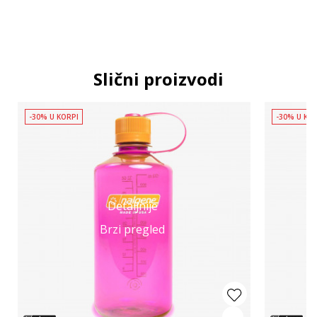
Slični proizvodi
-30% U KORPI
-30% U KO
Detaljnije
Brzi pregled