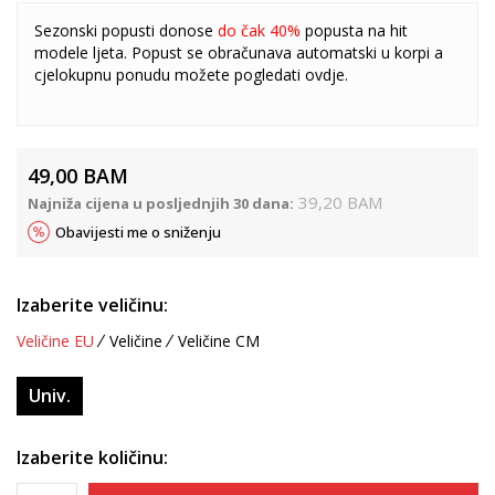
Sezonski popusti donose
do čak 40%
popusta na hit
modele ljeta. Popust se obračunava automatski u korpi a
cjelokupnu ponudu možete pogledati
ovdje
.
49,00
BAM
39,20
BAM
Najniža cijena u posljednjih 30 dana:
Obavijesti me o sniženju
Izaberite veličinu:
Veličine EU
Veličine
Veličine CM
Univ.
Izaberite količinu: