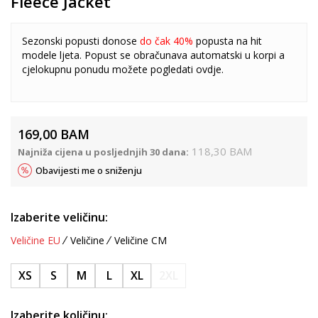
Fleece Jacket
Sezonski popusti donose
do čak 40%
popusta na hit
modele ljeta. Popust se obračunava automatski u korpi a
cjelokupnu ponudu možete pogledati
ovdje
.
169,00
BAM
118,30
BAM
Najniža cijena u posljednjih 30 dana:
Obavijesti me o sniženju
Izaberite veličinu:
Veličine EU
Veličine
Veličine CM
XS
S
M
L
XL
2XL
Izaberite količinu: