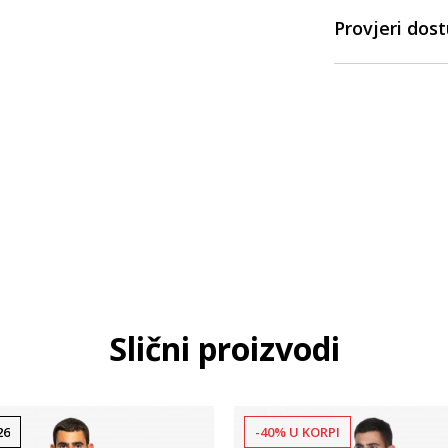
Provjeri dos
Slični proizvodi
26
-40% U KORPI