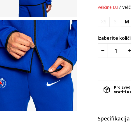
Veličine EU
Velič
XS
S
M
Izaberite količ
Proizvod
vratiti u
Specifikacija