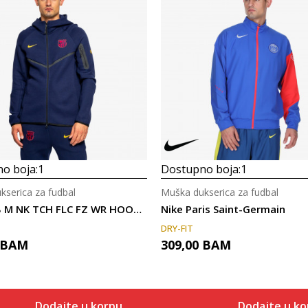
o boja:
1
Dostupno boja:
1
kserica za fudbal
Muška dukserica za fudbal
Nike FCB M NK TCH FLC FZ WR HOODIE
Nike Paris Saint-Germain
DRY-FIT
BAM
309,00
BAM
Dodajte u korpu
Dodajte u ko