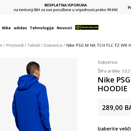
BESPLATNA ISPORUKA
Pl
P
na teritoriji BIH za sve poružbine u vrijednosti preko 99 KM
Nike
adidas
Tehnologije
Novosti
on
Proizvodi
Tekstil
Dukserica
Nike PSG M NK TCH FLC FZ WR 
Dukserica
Šifra artikla:
II32
Nike PSG
HOODIE
289,00
B
Izaberite velič