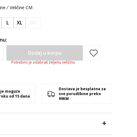
ine
Veličine CM
L
XL
2XL
inu:
Dodaj u korpu
Potrebno je odabrati željenu veličinu
Dostava je besplatna za
 je moguće
sve porudžbine preko
 roku od 15 dana
99KM