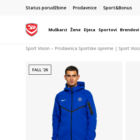
POZOVITE NAS NA : 055/490-400
Status porudžbine
Prodavnice
Sport&Bonus
daj više
Pon-Pet od 9h - 16h
Muškarci
Žene
Djeca
Sportovi
Brendovi
Sport Vision – Prodavnica Sportske opreme | Sport Visi
FALL '26