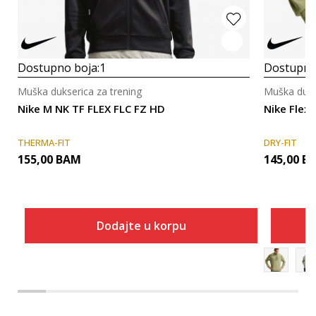
Dostupno boja:
1
Dostupno
Muška dukserica za trening
Muška duks
Nike M NK TF FLEX FLC FZ HD
Nike Flex
THERMA-FIT
DRY-FIT
155,00
BAM
145,00
B
Dodajte u korpu