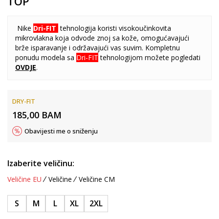
TOP
Nike
Dri-FIT
tehnologija koristi visokoučinkovita
mikrovlakna koja odvode znoj sa kože, omogućavajući
brže isparavanje i održavajući vas suvim. Kompletnu
ponudu modela sa
Dri-FIT
tehnologijom možete pogledati
OVDJE
.
DRY-FIT
185,00
BAM
Obavijesti me o sniženju
Izaberite veličinu:
Veličine EU
Veličine
Veličine CM
S
M
L
XL
2XL