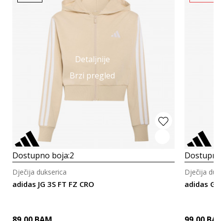
Detaljnije
Brzi pregled
Dostupno boja:
2
Dostupno
Dječija dukserica
Dječija duk
adidas JG 3S FT FZ CRO
adidas G 
89,00
BAM
99,00
BA