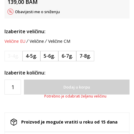
139,00
BAM
Obavijesti me o sniženju
Izaberite veličinu:
Veličine EU
Veličine
Veličine CM
3-4g.
4-5g.
5-6g.
6-7g.
7-8g.
Izaberite količinu:
Dodaj u korpu
Potrebno je odabrati željenu veličinu
Proizvod je moguće vratiti u roku od 15 dana