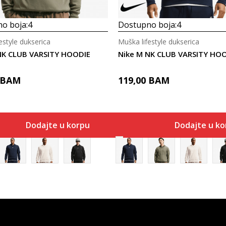
o boja:
4
Dostupno boja:
4
estyle dukserica
Muška lifestyle dukserica
NK CLUB VARSITY HOODIE
Nike M NK CLUB VARSITY HO
BAM
119,00
BAM
Dodajte u korpu
Dodajte u ko