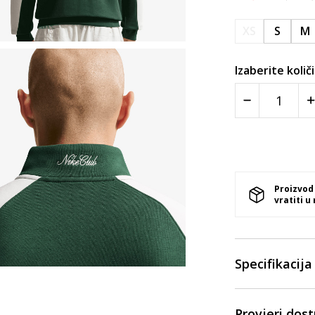
XS
S
M
Izaberite količ
Proizvod
vratiti u
Specifikacija
Provjeri dos