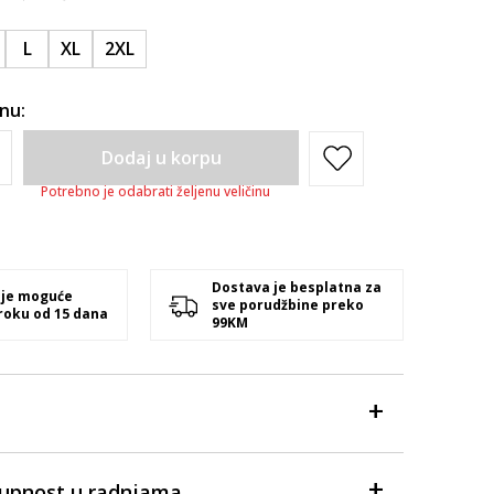
L
XL
2XL
inu:
Dodaj u korpu
Potrebno je odabrati željenu veličinu
Dostava je besplatna za
 je moguće
sve porudžbine preko
 roku od 15 dana
99KM
tupnost u radnjama