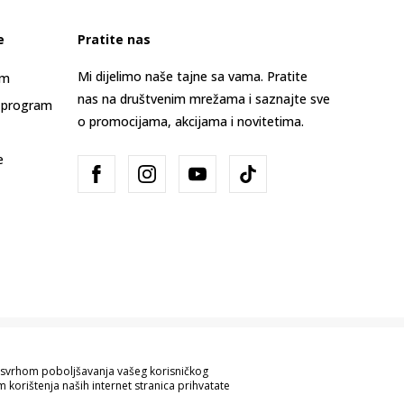
e
Pratite nas
Mi dijelimo naše tajne sa vama. Pratite
am
nas na društvenim mrežama i saznajte sve
 program
o promocijama, akcijama i novitetima.
e
Bosna i Hercegovina
Promijenite
sa svrhom poboljšavanja vašeg korisničkog
 korištenja naših internet stranica prihvatate