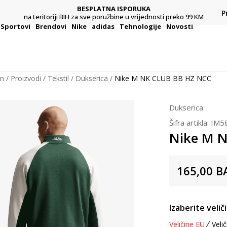
BESPLATNA ISPORUKA
Pl
P
na teritoriji BIH za sve poružbine u vrijednosti preko 99 KM
Sportovi
Brendovi
Nike
adidas
Tehnologije
Novosti
on
Proizvodi
Tekstil
Dukserica
Nike M NK CLUB BB HZ NCC
Dukserica
Šifra artikla:
IM5
Nike M 
165,00
B
Izaberite velič
Veličine EU
Velič