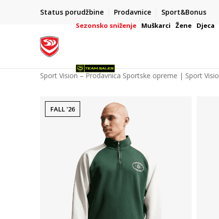
POZOVITE NAS NA : 055/490-400
Status porudžbine
Prodavnice
Sport&Bonus
daj više
Pon-Pet od 9h - 16h
Sezonsko sniženje
Muškarci
Žene
Djeca
Sport Vision – Prodavnica Sportske opreme | Sport Visi
FALL '26