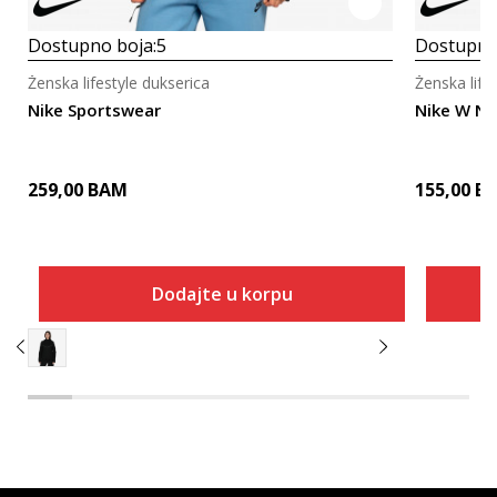
Dostupno boja:
5
Dostupno
Ženska lifestyle dukserica
Ženska life
Nike Sportswear
Nike W N
259,00
BAM
155,00
B
Dodajte u korpu