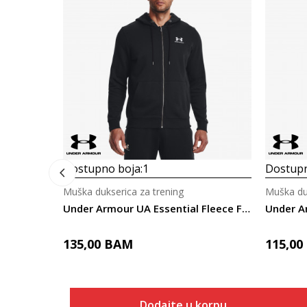
Dostupno boja:
1
Dostupn
Muška dukserica za trening
Muška duk
Under Armour UA Essential Fleece FZ Hood
135,00
BAM
115,00
Dodajte u korpu