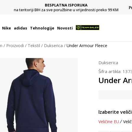
BESPLATNA ISPORUKA
Pl
P
na teritoriji BIH za sve poružbine u vrijednosti preko 99 KM
Nike
adidas
Tehnologije
Novosti
on
Proizvodi
Tekstil
Dukserica
Under Armour Fleece
Dukserica
Šifra artikla:
137
Under Ar
Izaberite velič
Veličine EU
Velič