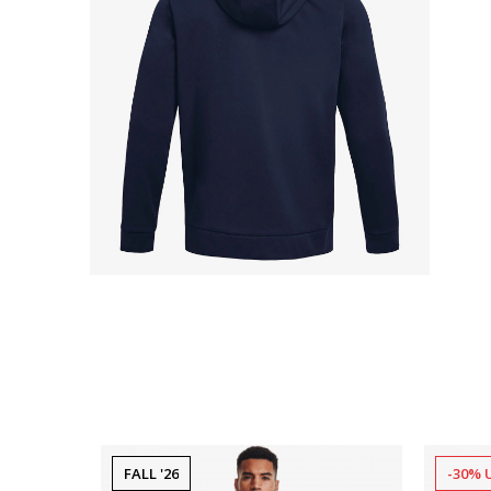
FALL '26
-30% 