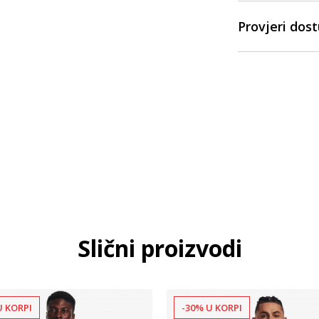
Provjeri dos
Slični proizvodi
U KORPI
-30% U KORPI