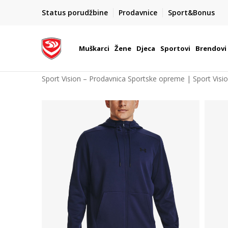
POZOVITE NAS NA : 055/490-400
Status porudžbine
Prodavnice
Sport&Bonus
daj više
Pon-Pet od 9h - 16h
Muškarci
Žene
Djeca
Sportovi
Brendovi
Sport Vision – Prodavnica Sportske opreme | Sport Visi