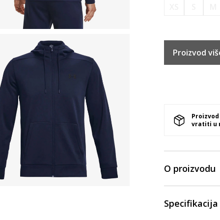
XS
S
M
Proizvod viš
Proizvod
vratiti u
O proizvodu
Specifikacija