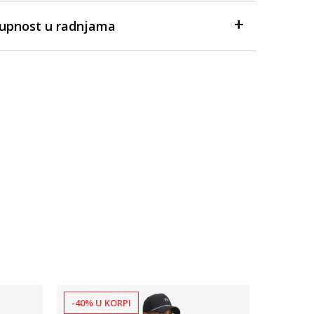
tupnost u radnjama
-40% U KORPI
-50% U 
Dostupno