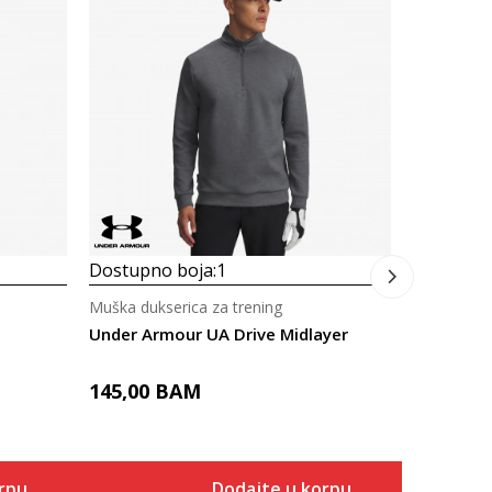
Muška duks
Under Arm
155,00
Dostupno boja:
1
Muška dukserica za trening
Under Armour UA Drive Midlayer
145,00
BAM
rpu
Dodajte u korpu