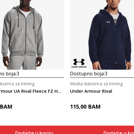
o boja:
3
Dostupno boja:
3
serica za trening
Muška dukserica za trening
Under Armour UA Rival Fleece FZ Hoodie
Under Armour Rival
BAM
115,00
BAM
Dodajte u korpu
Dodajte u ko