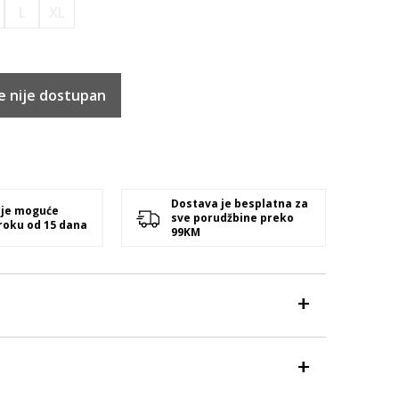
L
XL
e nije dostupan
Dostava je besplatna za
 je moguće
sve porudžbine preko
 roku od 15 dana
99KM