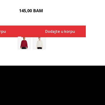
145,00
BAM
rpu
Dodajte u korpu