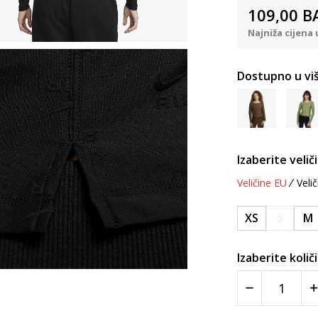
109,00
B
Najniža cijena 
Dostupno u viš
Izaberite velič
Veličine EU
Velič
XS
S
M
Izaberite količ