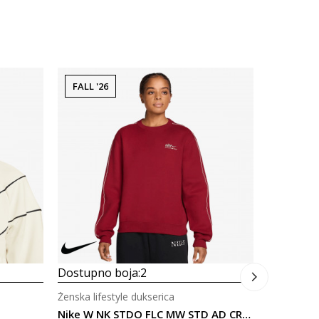
FALL '26
FALL '26
Dostupno
Ženska life
155,00
Dostupno boja:
2
Ženska lifestyle dukserica
Nike W NK STDO FLC MW STD AD CREW