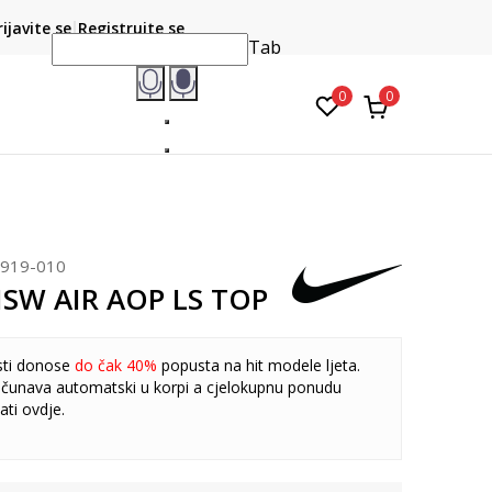
CLICK & COLLECT
atite karticom online i preuzmite u prodavnici po vašem
rijavite se
Registrujte se
do 6 mje
izboru
Tab
0
0
919-010
NSW AIR AOP LS TOP
sti donose
do čak 40%
popusta na hit modele ljeta.
čunava automatski u korpi a cjelokupnu ponudu
ati
ovdje
.