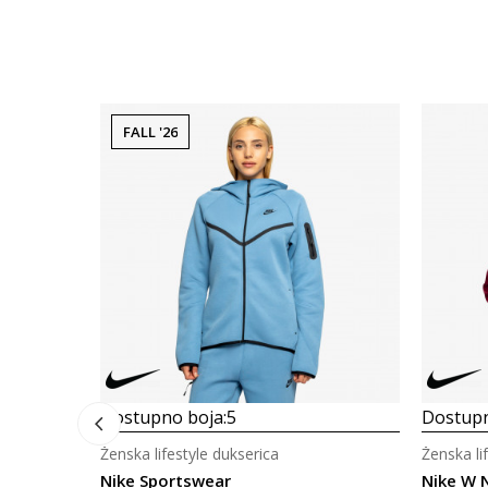
FALL '26
Dostupno boja:
5
Dostupn
Ženska lifestyle dukserica
Ženska li
Nike Sportswear
Nike W 