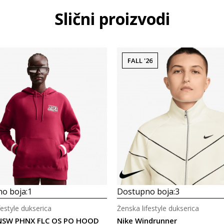
Slični proizvodi
FALL '26
o boja:
1
Dostupno boja:
3
festyle dukserica
Ženska lifestyle dukserica
NSW PHNX FLC OS PO HOOD
Nike Windrunner