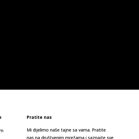
e
Pratite nas
Mi dijelimo naše tajne sa vama. Pratite
am
nas na društvenim mrežama i saznajte sve