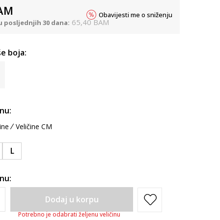
AM
Obavijesti me o sniženju
65,40
BAM
u posljednjih 30 dana:
e boja:
inu:
ine
Veličine CM
L
inu:
Dodaj u korpu
Potrebno je odabrati željenu veličinu