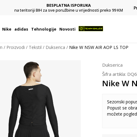
BESPLATNA ISPORUKA
Pl
P
na teritoriji BIH za sve poružbine u vrijednosti preko 99 KM
Nike
adidas
Tehnologije
Novosti
on
Proizvodi
Tekstil
Dukserica
Nike W NSW AIR AOP LS TOP
Dukserica
Šifra artikla:
DQ6
Nike W 
Sezonski popu
Popust se obra
možete pogled