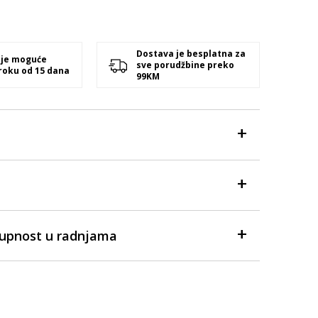
Dostava je besplatna za
 je moguće
sve porudžbine preko
 roku od 15 dana
99KM
tupnost u radnjama