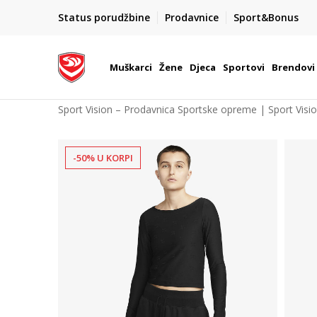
POZOVITE NAS NA : 055/490-400
Status porudžbine
Prodavnice
Sport&Bonus
daj više
Pon-Pet od 9h - 16h
Muškarci
Žene
Djeca
Sportovi
Brendovi
Sport Vision – Prodavnica Sportske opreme | Sport Visi
-50% U KORPI