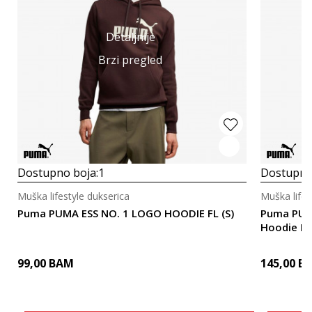
Detaljnije
Brzi pregled
Dostupno boja:
1
Dostupno
Muška lifestyle dukserica
Muška lifes
Puma PUMA ESS NO. 1 LOGO HOODIE FL (S)
Puma PUMA
Hoodie D
99,00
BAM
145,00
B