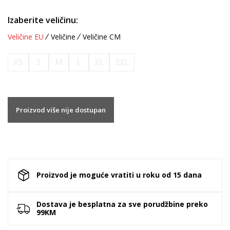
Izaberite veličinu:
Veličine EU
Veličine
Veličine CM
XS
S
M
L
XL
2XL
Proizvod više nije dostupan
Proizvod je moguće vratiti u roku od 15 dana
Dostava je besplatna za sve porudžbine preko
99KM