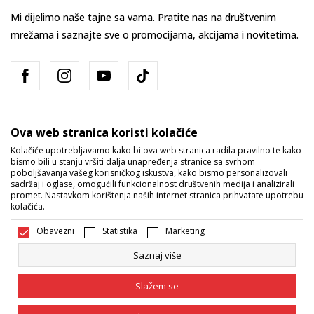
Mi dijelimo naše tajne sa vama. Pratite nas na društvenim
mrežama i saznajte sve o promocijama, akcijama i novitetima.
Ova web stranica koristi kolačiće
Kolačiće upotrebljavamo kako bi ova web stranica radila pravilno te kako
bismo bili u stanju vršiti dalja unapređenja stranice sa svrhom
Bosna i Hercegovina
Promijenite
poboljšavanja vašeg korisničkog iskustva, kako bismo personalizovali
sadržaj i oglase, omogućili funkcionalnost društvenih medija i analizirali
promet. Nastavkom korištenja naših internet stranica prihvatate upotrebu
kolačića.
Obavezni
Statistika
Marketing
Saznaj više
Nastojimo da budemo što precizniji u opisu proizvoda, prikazu slika i
samih cijena, ali ne možemo garantovati da su sve informacije kompletne
Slažem se
i bez grešaka. Svi artikli prikazani na sajtu su dio naše ponude i ne
podrazumijeva da su dostupni u svakom trenutku. Raspoloživost robe