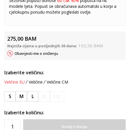
Sezonski popusti donose
do čak 40%
popusta na hit
modele ljeta. Popust se obračunava automatski u korpi a
cjelokupnu ponudu možete pogledati
ovdje
.
275,00
BAM
192,50
BAM
Najniža cijena u posljednjih 30 dana:
Obavijesti me o sniženju
Izaberite veličinu:
Veličine EU
Veličine
Veličine CM
S
M
L
XL
2XL
Izaberite količinu:
Dodaj u korpu