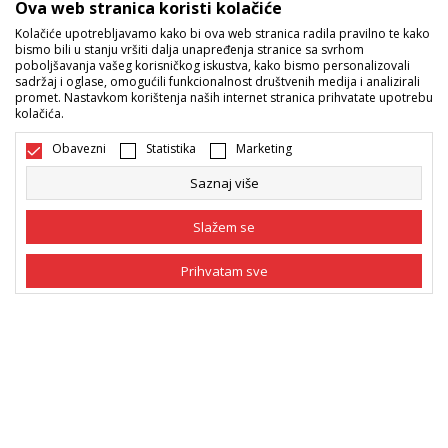
Ova web stranica koristi kolačiće
Kolačiće upotrebljavamo kako bi ova web stranica radila pravilno te kako
Sport Vision ponude
bismo bili u stanju vršiti dalja unapređenja stranice sa svrhom
poboljšavanja vašeg korisničkog iskustva, kako bismo personalizovali
sadržaj i oglase, omogućili funkcionalnost društvenih medija i analizirali
promet. Nastavkom korištenja naših internet stranica prihvatate upotrebu
Pratite nas
kolačića.
Mi dijelimo naše tajne sa vama. Pratite nas na društvenim
Obavezni
Statistika
Marketing
mrežama i saznajte sve o promocijama, akcijama i novitetima.
Saznaj više
Slažem se
Prihvatam sve
Obavezni
Obavezni kolačići čine stranicu upotrebljivom
omogućavajući osnovne funkcije kao što su
navigacija stranicom i pristup zaštićenim
Statistika
Bosna i Hercegovina
Promijenite
područjima. Sport Vision koristi kolačiće koji su
nužni za ispravno funkcionisanje naše web stranice
Marketing
kako bismo omogućili pojedine tehničke funkcije i
tako Vam osigurali pozitivno korisničko iskustvo.