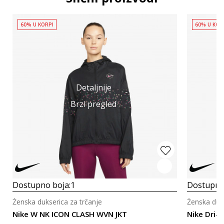
60% U KORPI
60% U KOR
Detaljnije
Brzi pregled
Dostupno boja:
1
Dostupno
Ženska dukserica za trčanje
Ženska duks
Nike W NK ICON CLASH WVN JKT
Nike Dri-F