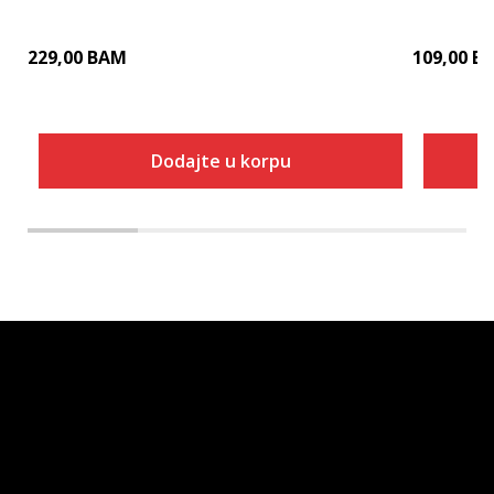
229,00
BAM
109,00
B
Dodajte u korpu