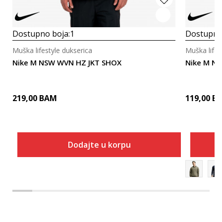
Dostupno boja:
1
Dostupno
Muška lifestyle dukserica
Muška lifes
Nike M NSW WVN HZ JKT SHOX
Nike M N
219,00
BAM
119,00
B
Dodajte u korpu