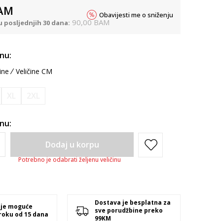
AM
Obavijesti me o sniženju
90,00
BAM
u posljednjih 30 dana:
inu:
ine
Veličine CM
XL
2XL
inu:
Dodaj u korpu
Potrebno je odabrati željenu veličinu
Dostava je besplatna za
 je moguće
sve porudžbine preko
 roku od 15 dana
99KM