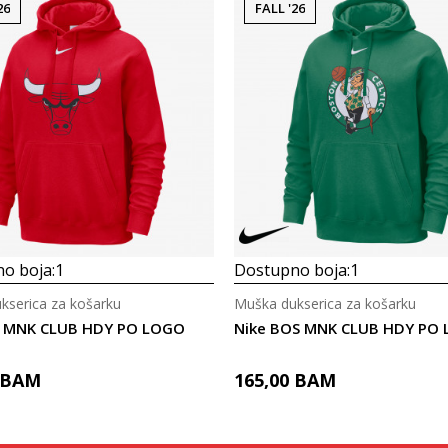
26
FALL '26
o boja:
1
Dostupno boja:
1
kserica za košarku
Muška dukserica za košarku
I MNK CLUB HDY PO LOGO
Nike BOS MNK CLUB HDY PO
BAM
165,00
BAM