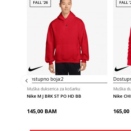
FALL '26
FALL '
Dostupno boja:
2
Dostupn
Muška dukserica za košarku
Muška du
Nike M J BRK ST PO HD BB
Nike CH
145,00
BAM
165,00