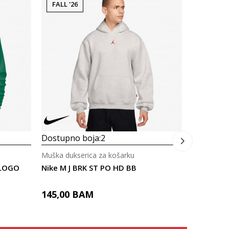
FALL '26
FALL '26
Dostupno
Muška duks
Nike M J 
155,00
Dostupno boja:
2
Muška dukserica za košarku
 LOGO
Nike M J BRK ST PO HD BB
145,00
BAM