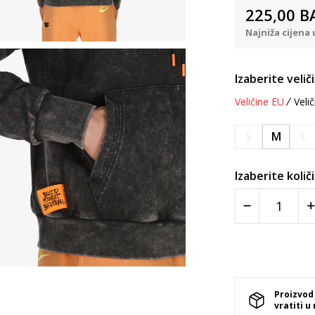
225,00
B
Najniža cijena 
Izaberite velič
Veličine EU
Velič
S
M
L
Izaberite količ
Proizvod
vratiti u