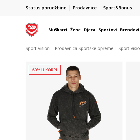
POZOVITE NAS NA : 055/490-400
Status porudžbine
Prodavnice
Sport&Bonus
daj više
Pon-Pet od 9h - 16h
Muškarci
Žene
Djeca
Sportovi
Brendovi
Sport Vision – Prodavnica Sportske opreme | Sport Visi
60% U KORPI