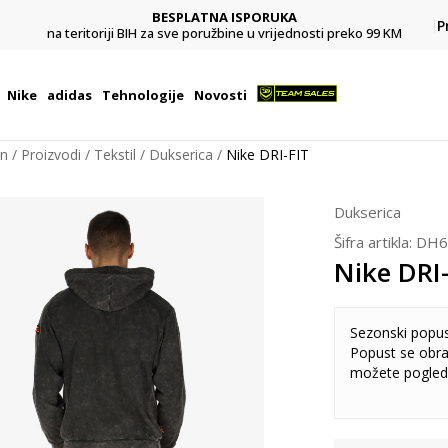
BESPLATNA ISPORUKA
Pl
P
na teritoriji BIH za sve poružbine u vrijednosti preko 99 KM
Nike
adidas
Tehnologije
Novosti
on
Proizvodi
Tekstil
Dukserica
Nike DRI-FIT
Dukserica
Šifra artikla:
DH6
Nike DRI
Sezonski popu
Popust se obra
možete pogled