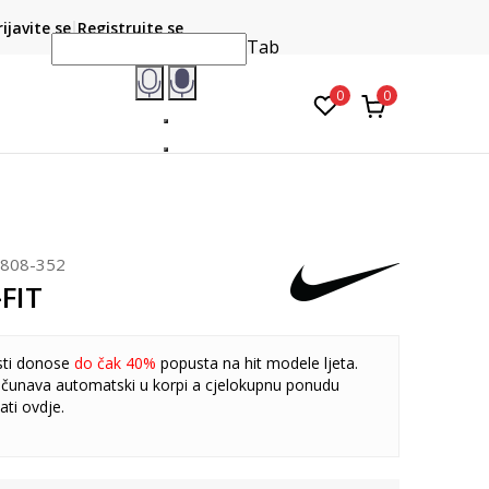
CLICK & COLLECT
atite karticom online i preuzmite u prodavnici po vašem
rijavite se
Registrujte se
do 6 mje
izboru
Tab
0
0
808-352
-FIT
sti donose
do čak 40%
popusta na hit modele ljeta.
čunava automatski u korpi a cjelokupnu ponudu
ati
ovdje
.