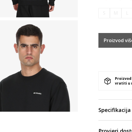
S
M
L
Proizvod viš
Proizvod
vratiti u
Specifikacija
Provjeri dos