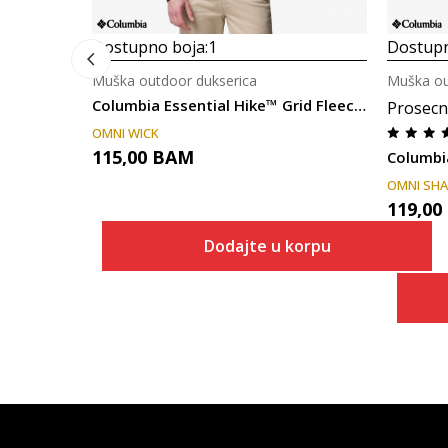
Dostupno boja:
1
Dostupn
Muška outdoor dukserica
Muška ou
Columbia Essential Hike™ Grid Fleece Full Zip
Prosecn
OMNI WICK
115,00
BAM
Columbi
OMNI SH
119,00
Dodajte u korpu