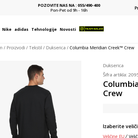
POZOVITE NAS NA : 055/490-400
P
Pon-Pet od 9h - 16h
na 
Nike
adidas
Tehnologije
Novosti
on
Proizvodi
Tekstil
Dukserica
Columbia Meridian Creek™ Crew
Dukserica
Šifra artikla:
209
Columbia
Crew
Izaberite velič
Veličine EU
Velič