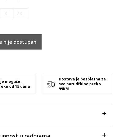
XL
2XL
e nije dostupan
Dostava je besplatna za
 je moguće
sve porudžbine preko
 roku od 15 dana
99KM
tupnost u radnjama