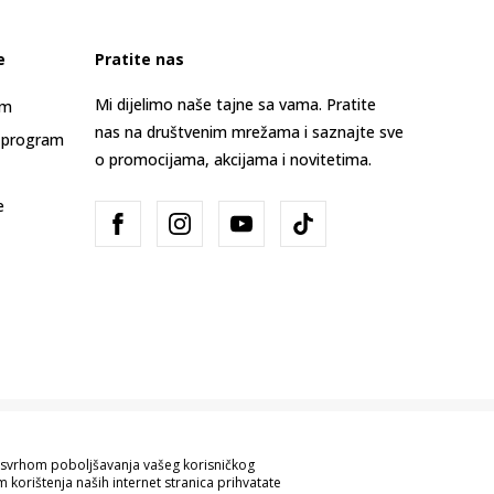
e
Pratite nas
Mi dijelimo naše tajne sa vama. Pratite
am
nas na društvenim mrežama i saznajte sve
 program
o promocijama, akcijama i novitetima.
e
Bosna i Hercegovina
Promijenite
sa svrhom poboljšavanja vašeg korisničkog
 korištenja naših internet stranica prihvatate