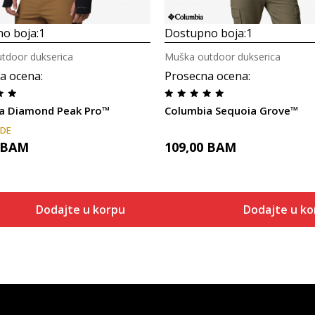
o boja:
1
Dostupno boja:
1
tdoor dukserica
Muška outdoor dukserica
a ocena
:
Prosecna ocena
:
a Diamond Peak Pro™
Columbia Sequoia Grove™
ADE
BAM
109,00
BAM
Dodajte u korpu
Dodajte u ko