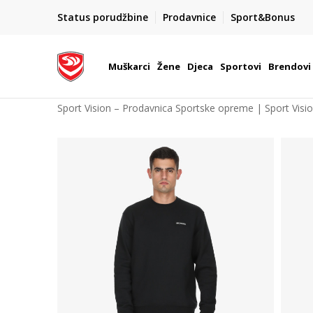
PLAĆANJE NA RATE
Status porudžbine
Prodavnice
Sport&Bonus
vnici po vašem
do 6 mjesečnih rata bez kamate
Pogledaj više
Muškarci
Žene
Djeca
Sportovi
Brendovi
Sport Vision – Prodavnica Sportske opreme | Sport Visi