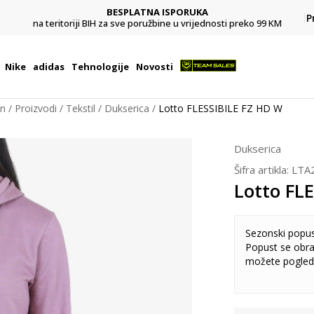
BESPLATNA ISPORUKA
Pl
P
na teritoriji BIH za sve poružbine u vrijednosti preko 99 KM
Nike
adidas
Tehnologije
Novosti
on
Proizvodi
Tekstil
Dukserica
Lotto FLESSIBILE FZ HD W
Dukserica
Šifra artikla:
LTA
Lotto FL
Sezonski popu
Popust se obra
možete pogled