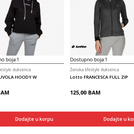
o boja:
1
Dostupno boja:
1
festyle dukserica
Ženska lifestyle dukserica
NUVOLA HOODY W
Lotto FRANCESCA FULL ZIP
BAM
125,00
BAM
Dodajte u korpu
Dodajte u ko