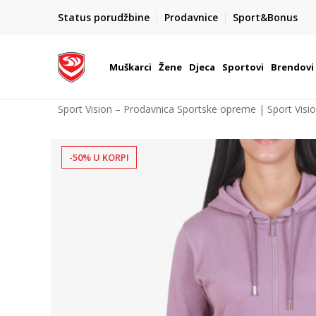
POZOVITE NAS NA : 055/490-400
Status porudžbine
Prodavnice
Sport&Bonus
daj više
Pon-Pet od 9h - 16h
Muškarci
Žene
Djeca
Sportovi
Brendovi
Sport Vision – Prodavnica Sportske opreme | Sport Visi
-50% U KORPI