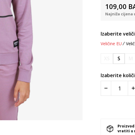
109,00
B
Najniža cijena 
Izaberite velič
Veličine EU
Velič
XS
S
M
Izaberite količ
Proizvod
vratiti u