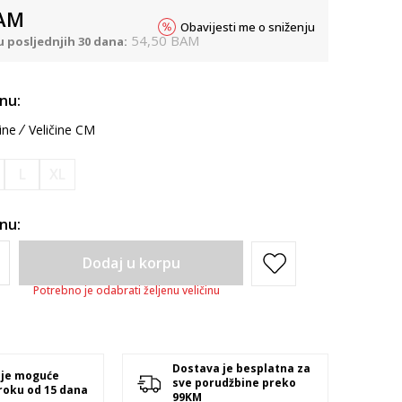
AM
Obavijesti me o sniženju
54,50
BAM
u posljednjih 30 dana:
inu:
ine
Veličine CM
L
XL
inu:
Dodaj u korpu
Potrebno je odabrati željenu veličinu
Dostava je besplatna za
 je moguće
sve porudžbine preko
 roku od 15 dana
99KM