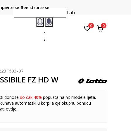
CLICK & COLLECT
atite karticom online i preuzmite u prodavnici po vašem
rijavite se
Registrujte se
do 6 mje
izboru
Tab
0
0
223F603-07
ESSIBILE FZ HD W
sti donose
do čak 40%
popusta na hit modele ljeta.
čunava automatski u korpi a cjelokupnu ponudu
ati
ovdje
.