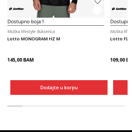
Dostupno boja:
1
Dostupno
Muška lifestyle dukserica
Muška lifes
Lotto MONOGRAM HZ M
Lotto FLE
145,00
BAM
109,00
B
Dodajte u korpu