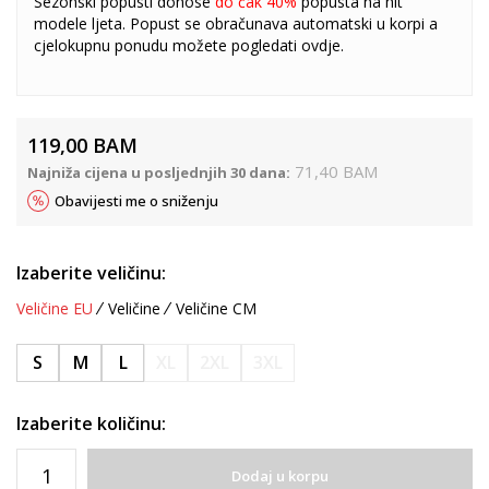
Sezonski popusti donose
do čak 40%
popusta na hit
modele ljeta. Popust se obračunava automatski u korpi a
cjelokupnu ponudu možete pogledati
ovdje
.
119,00
BAM
71,40
BAM
Najniža cijena u posljednjih 30 dana:
Obavijesti me o sniženju
Izaberite veličinu:
Veličine EU
Veličine
Veličine CM
S
M
L
XL
2XL
3XL
Izaberite količinu:
Dodaj u korpu