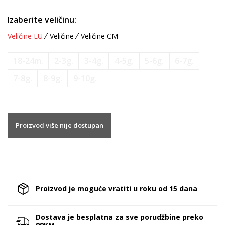
Izaberite veličinu:
Veličine EU
Veličine
Veličine CM
18-24m.
2-3g.
3-4g.
4-5g.
5-6g.
6-7g.
7-8g.
8-9g.
9-10g.
Proizvod više nije dostupan
Proizvod je moguće vratiti u roku od 15 dana
Dostava je besplatna za sve porudžbine preko