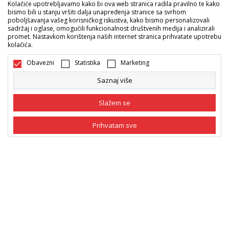
Kolačiće upotrebljavamo kako bi ova web stranica radila pravilno te kako
Sport Vision ponude
bismo bili u stanju vršiti dalja unapređenja stranice sa svrhom
poboljšavanja vašeg korisničkog iskustva, kako bismo personalizovali
sadržaj i oglase, omogućili funkcionalnost društvenih medija i analizirali
promet. Nastavkom korištenja naših internet stranica prihvatate upotrebu
Pratite nas
kolačića.
Mi dijelimo naše tajne sa vama. Pratite nas na društvenim
Obavezni
Statistika
Marketing
mrežama i saznajte sve o promocijama, akcijama i novitetima.
Saznaj više
Slažem se
Prihvatam sve
Obavezni
Obavezni kolačići čine stranicu upotrebljivom
omogućavajući osnovne funkcije kao što su
navigacija stranicom i pristup zaštićenim
Statistika
Bosna i Hercegovina
Promijenite
područjima. Sport Vision koristi kolačiće koji su
nužni za ispravno funkcionisanje naše web stranice
Marketing
kako bismo omogućili pojedine tehničke funkcije i
tako Vam osigurali pozitivno korisničko iskustvo.