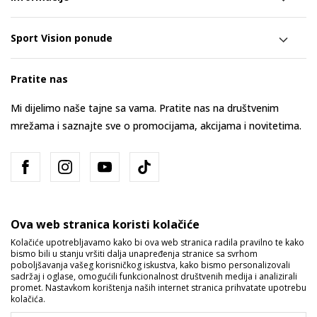
Sport Vision ponude
Pratite nas
Mi dijelimo naše tajne sa vama. Pratite nas na društvenim
mrežama i saznajte sve o promocijama, akcijama i novitetima.
Ova web stranica koristi kolačiće
Kolačiće upotrebljavamo kako bi ova web stranica radila pravilno te kako
bismo bili u stanju vršiti dalja unapređenja stranice sa svrhom
Bosna i Hercegovina
Promijenite
poboljšavanja vašeg korisničkog iskustva, kako bismo personalizovali
sadržaj i oglase, omogućili funkcionalnost društvenih medija i analizirali
promet. Nastavkom korištenja naših internet stranica prihvatate upotrebu
kolačića.