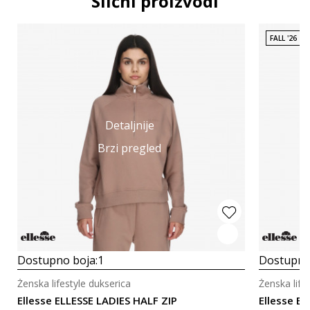
Slični proizvodi
FALL '26
Detaljnije
Brzi pregled
Dostupno boja:
1
Dostupno
Ženska lifestyle dukserica
Ženska life
Ellesse ELLESSE LADIES HALF ZIP
Ellesse E