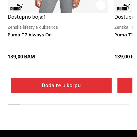
Dostupno boja:
1
Dostupno
Ženska lifestyle dukserica
Ženska life
Puma T7 Always On
Puma T7 
139,00
BAM
139,00
B
Dodajte u korpu