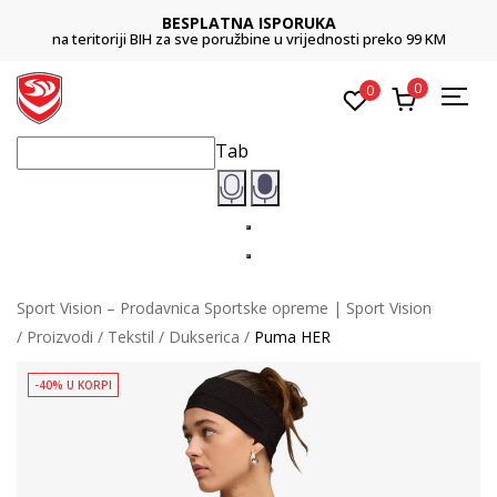
BESPLATNA ISPORUKA
na teritoriji BIH za sve poružbine u vrijednosti preko 99 KM
0
0
Tab
Sport Vision – Prodavnica Sportske opreme | Sport Vision
Proizvodi
Tekstil
Dukserica
Puma HER
-40% U KORPI