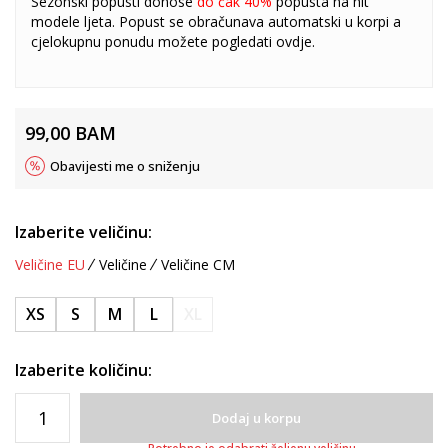
Sezonski popusti donose
do čak 40%
popusta na hit
modele ljeta. Popust se obračunava automatski u korpi a
cjelokupnu ponudu možete pogledati
ovdje
.
99,00
BAM
Obavijesti me o sniženju
Izaberite veličinu:
Veličine EU
Veličine
Veličine CM
XS
S
M
L
XL
Izaberite količinu:
Dodaj u korpu