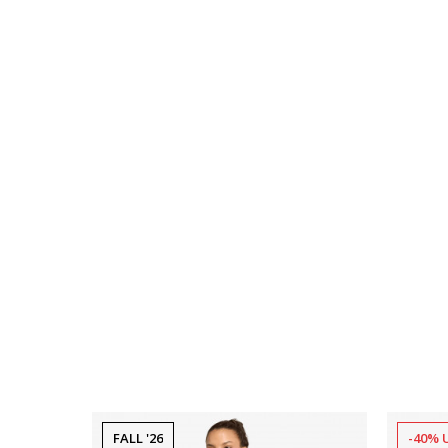
FALL '26
-40% 