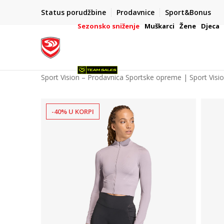
POZOVITE NAS NA : 055/490-400
Status porudžbine
Prodavnice
Sport&Bonus
daj više
Pon-Pet od 9h - 16h
Sezonsko sniženje
Muškarci
Žene
Djeca
Sport Vision – Prodavnica Sportske opreme | Sport Visi
-40% U KORPI