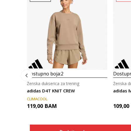
Dostupno boja:
2
Dostupn
Ženska dukserica za trening
Ženska du
adidas D4T KNIT CREW
adidas 
CLIMACOOL
119,00
BAM
109,00