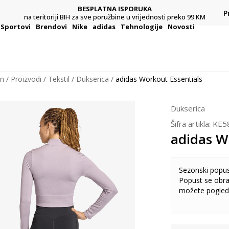
BESPLATNA ISPORUKA
Pl
P
na teritoriji BIH za sve poružbine u vrijednosti preko 99 KM
Sportovi
Brendovi
Nike
adidas
Tehnologije
Novosti
on
Proizvodi
Tekstil
Dukserica
adidas Workout Essentials
Dukserica
Šifra artikla:
KE5
adidas W
Sezonski popu
Popust se obra
možete pogled