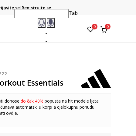
CLICK & COLLECT
atite karticom online i preuzmite u prodavnici po vašem
rijavite se
Registrujte se
do 6 mje
izboru
Tab
0
0
822
orkout Essentials
sti donose
do čak 40%
popusta na hit modele ljeta.
čunava automatski u korpi a cjelokupnu ponudu
ati
ovdje
.