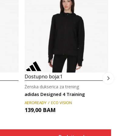
Dostupno
Ženska duk
Prosecna
adidas A
ECO VISION
129,00
Dostupno boja:
1
Ženska dukserica za trening
adidas Designed 4 Training
AEROREADY
ECO VISION
139,00
BAM