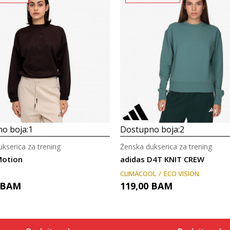
o boja:
1
Dostupno boja:
2
kserica za trening
Ženska dukserica za trening
Motion
adidas D4T KNIT CREW
CLIMACOOL
ECO VISION
BAM
119,00
BAM