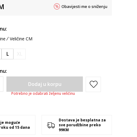
M
Obavijesti me o sniženju
inu:
ine
Veličine CM
L
XL
inu:
Dodaj u korpu
Potrebno je odabrati željenu veličinu
Dostava je besplatna za
 je moguće
sve porudžbine preko
 roku od 15 dana
99KM