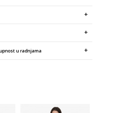
tupnost u radnjama
-40% U 