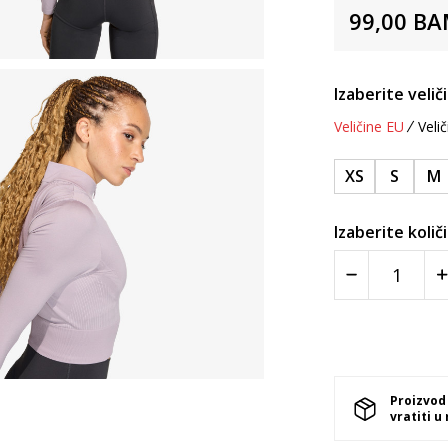
99,00
BA
Izaberite velič
Veličine EU
Velič
XS
S
M
Izaberite količ
Proizvod
vratiti u