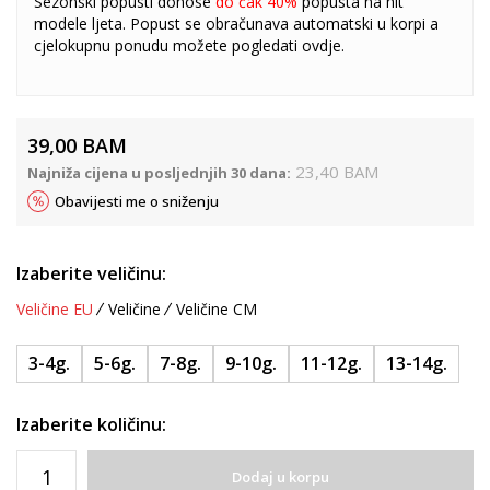
Sezonski popusti donose
do čak 40%
popusta na hit
modele ljeta. Popust se obračunava automatski u korpi a
cjelokupnu ponudu možete pogledati
ovdje
.
39,00
BAM
23,40
BAM
Najniža cijena u posljednjih 30 dana:
Obavijesti me o sniženju
Izaberite veličinu:
Veličine EU
Veličine
Veličine CM
3-4g.
5-6g.
7-8g.
9-10g.
11-12g.
13-14g.
Izaberite količinu:
Dodaj u korpu