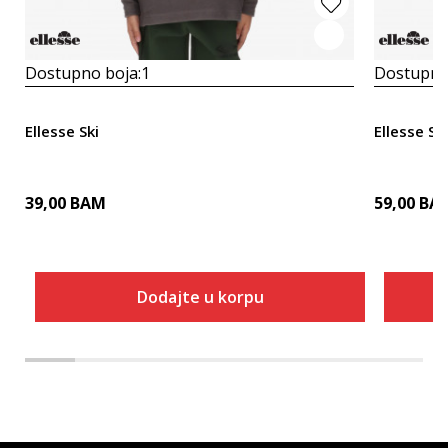
Dostupno boja:
1
Dostupno
Ellesse Ski
Ellesse Ski
39,00
BAM
59,00
BA
Dodajte u korpu