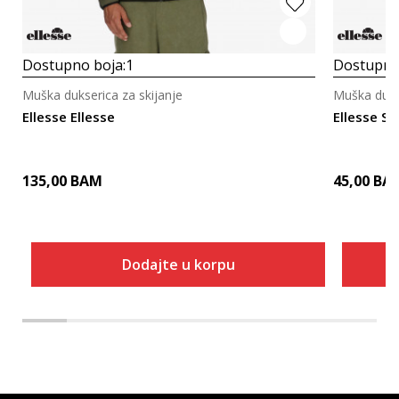
Dostupno boja:
1
Dostupno
Muška dukserica za skijanje
Muška dukse
Ellesse Ellesse
Ellesse Ski
135,00
BAM
45,00
BA
Dodajte u korpu