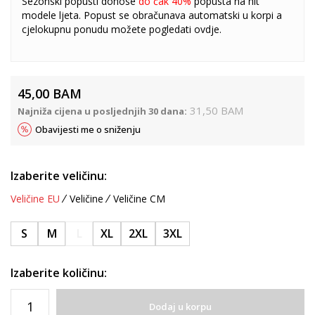
Sezonski popusti donose
do čak 40%
popusta na hit
modele ljeta. Popust se obračunava automatski u korpi a
cjelokupnu ponudu možete pogledati
ovdje
.
45,00
BAM
31,50
BAM
Najniža cijena u posljednjih 30 dana:
Obavijesti me o sniženju
Izaberite veličinu:
Veličine EU
Veličine
Veličine CM
S
M
L
XL
2XL
3XL
Izaberite količinu:
Dodaj u korpu