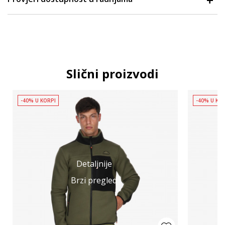
Slični proizvodi
-40% U KORPI
-40% U KO
Detaljnije
Brzi pregled