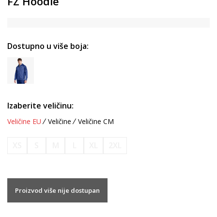
FZ Hoodie
Dostupno u više boja:
Izaberite veličinu:
Veličine EU
Veličine
Veličine CM
XS
S
M
L
XL
2XL
Proizvod više nije dostupan