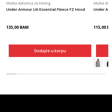
Muška dukserica za trening
Muška duks
Under Armour UA Essential Fleece FZ Hood
Under Arm
135,00
BAM
115,00
B
Dodajte u korpu