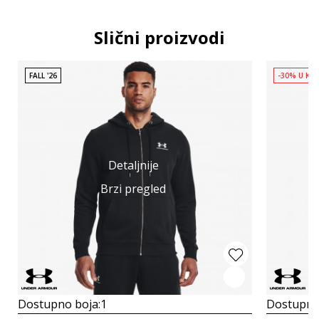
Slični proizvodi
FALL '26
-30% U KO
Detaljnije
Brzi pregled
Dostupno boja:
1
Dostupno