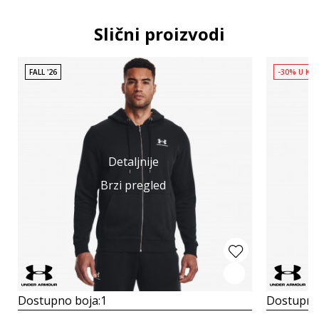
Slični proizvodi
FALL '26
-30% U KO
Detaljnije
Brzi pregled
Dostupno boja:
1
Dostupno