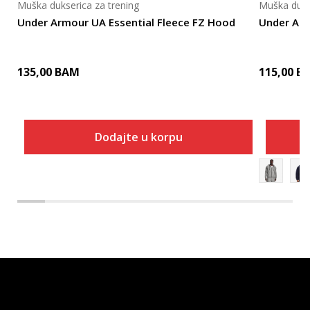
Muška dukserica za trening
Muška duks
Under Armour UA Essential Fleece FZ Hood
Under Arm
135,00
BAM
115,00
B
Dodajte u korpu