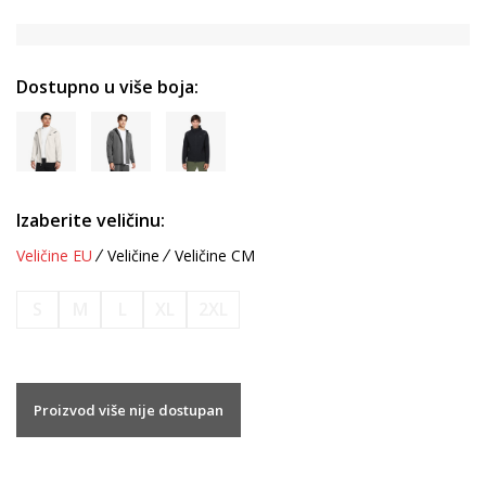
Dostupno u više boja:
Izaberite veličinu:
Veličine EU
Veličine
Veličine CM
S
M
L
XL
2XL
Proizvod više nije dostupan